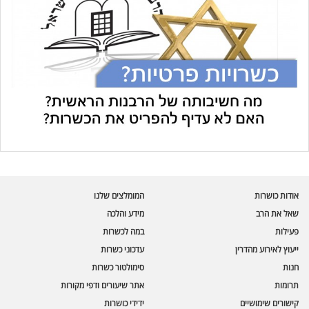
עוזר הכשרות של כושרות
בינה מלאכותית · זמין תמיד
בדיקת חרקים
אודות כושרות
המומלצים שלנו
🪲
חרקים בפירות, ירקות וקטניות
שאל את הרב
מידע והלכה
פעילות
במה לכשרות
שאלות כשרות
📖
מספר כושרות ומאמרי האתר
ייעוץ לאירוע מהדרין
עדכוני כשרות
חנות
סימולטור כשרות
כשרויות מומלצות
⭐
תרומות
אתר שיעורים ודפי מקורות
מוצרים, מסעדות, עסקים
קישורים שימושיים
ידידי כושרות