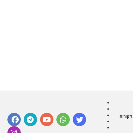
עוזר הכשרות של כושרות
בינה מלאכותית · זמין תמיד
בדיקת חרקים
🪲
חרקים בפירות, ירקות וקטניות
שאלות כשרות
📖
מספר כושרות ומאמרי האתר
כשרויות מומלצות
⭐
מוצרים, מסעדות, עסקים
סימולטור תקלות במטבח
🔀
תערובות כלים ומאכלים
facebook
telegram
youtube
whatsapp
twitter
מקורות
instagram