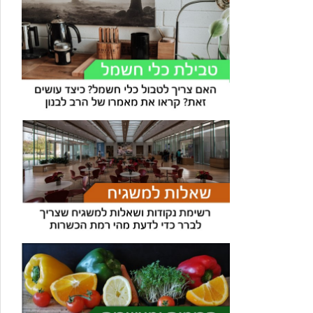
עוזר הכשרות של כושרות
בינה מלאכותית · זמין תמיד
בדיקת חרקים
🪲
חרקים בפירות, ירקות וקטניות