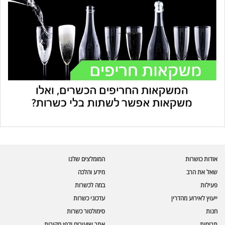
עוזר הכשרות של כושרות
בינה מלאכותית · זמין תמיד
בדיקת חרקים
אודות כושרות
המומלצים שלנו
🪲
חרקים בפירות, ירקות וקטניות
שאל את הרב
מידע והלכה
פעילות
במה לכשרות
שאלות כשרות
📖
מספר כושרות ומאמרי האתר
ייעוץ לאירוע מהדרין
עדכוני כשרות
חנות
סימולטור כשרות
כשרויות מומלצות
⭐
תרומות
אתר שיעורים ודפי מקורות