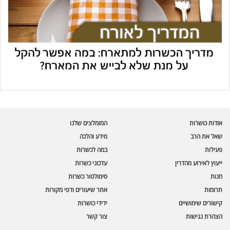
עוזר הכשרות של כושרות
בינה מלאכותית · זמין תמיד
בדיקת חרקים
אודות כושרות
המומלצים שלנו
🪲
חרקים בפירות, ירקות וקטניות
שאל את הרב
מידע והלכה
פעילות
במה לכשרות
שאלות כשרות
📖
מספר כושרות ומאמרי האתר
ייעוץ לאירוע מהדרין
עדכוני כשרות
חנות
סימולטור כשרות
כשרויות מומלצות
⭐
תרומות
אתר שיעורים ודפי מקורות
מוצרים, מסעדות, עסקים
קישורים שימושיים
ידידי כושרות
סימולטור תקלות במטבח
🔀
הצהרת נגישות
צור קשר
תערובות כלים ומאכלים