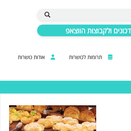
כונים ולקבוצות הווצאפ
תרומות לכושרות
אודות כושרות
ברכות מכל קצוות הרבנות: 20 שנות פעילות