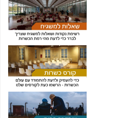
עוזר הכשרות של כושרות
בינה מלאכותית · זמין תמיד
בדיקת חרקים
🪲
חרקים בפירות, ירקות וקטניות