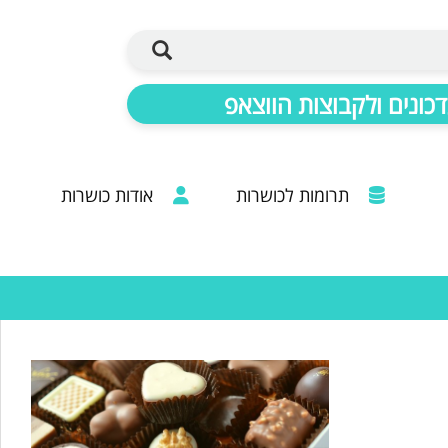
כונים ולקבוצות הווצאפ
תרומות לכושרות
אודות כושרות
ברכות מכל קצוות הרבנות: 20 שנות פעילות