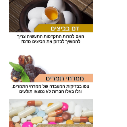
עוזר הכשרות של כושרות
בינה מלאכותית · זמין תמיד
בדיקת חרקים
🪲
חרקים בפירות, ירקות וקטניות