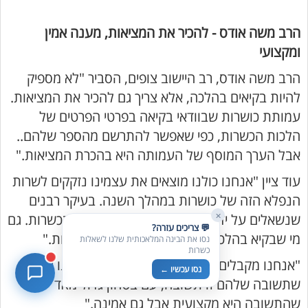
הרב משה אודס - להכיר את המציאות, מענה אמין
בדיקת חרקים
ומקצועי
🪲
חרקים בפירות, ירקות וקטניות
הרב משה אודס, רב היישוב צופים, הסביר "לא מספיק
שאלות כשרות
📖
להיות בקיאים בהלכה, אלא צריך גם להכיר את המציאות.
מספר כושרות ומאמרי האתר
עמותת כושרות שבוודאי בקיאה בפרטי הפרטים של
כשרויות מומלצות
⭐
הלכות הכשרות, כפי שאפשר להתרשם מהספר שלהם..
מוצרים, מסעדות, עסקים
אבל הערך המוסף של העמותה היא בהכרת המציאות."
סימולטור תקלות במטבח
🔀
עוד ציין "אנחנו כולנו מוצאים את עצמינו נזקקים לשרות
תערובות כלים ומאכלים
הנפלא הזה של כושרות במהלך השנה. בעיקר רבנים
✕
שנשאלים על ידי צאן מרעיתם הרבה שאלות בכשרות. גם
💬 צריכים עזרה?
מי שבקיא בהלכה, אבל צריך להכיר את המציאות."
נסו את הבינה המלאכותית שלנו לשאלות
כשרות
"אנחנו מקבלים מהם תשובות מהימנות. אנחנו יודעים
נסו עכשיו ←
שתשובה שלהם זו תשובה, עם בטחון גדול מאד
שהתשובה היא מקצועית אבל גם אמינה."