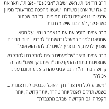
הרב דוד אמיתי, ראש ישיבת "אבינעם" - אביתר, תאר את
פועלו של ארגון כושרות "שעשו מהפכה במודעות" מכיוון
ש"כשהיינו צעירים גדלנו תמימים.. כל מה שכתוב
כשר-כשר, לא הבנו שיש מדרגות"
הרב אמיתי הזכיר את את הנאמר בוידוי "על חטא
שחטאנו לפניך במאכל ובמשתה" לדבריו "היום מבינים
שצריך לדעת, אדם צריך לשים לב למה הוא אוכל"
הרב אמיתי תיאר "שלפעמים רוצים להתקדם ולהתקדש
שמצוינות בתורה התקדשות "והייתם קדושים" מה זה
קדושה בתורה? זה גם עניני טהרה, צניעות וגם עניני
אכילה"
"משביע לכל חי רצון" דרך האוכל נכנסים לנו רצונות ...
כשמשתדלים לאכול יותר טהרה, יותר קדושה, יותר
הקפדה, גם הקדושה שבלב מתגברת"