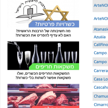
ArteNOM
ArteNOM
Atanasi
Azuñia
CaliFino
Campo 
Campo 
Carrera
Casa Lo
Cascah
Chamu
Cimarr