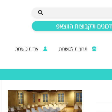
כונים ולקבוצות הווצאפ
תרומות לכושרות
אודות כושרות
ברכות מכל קצוות הרבנות: 20 שנות פעילות