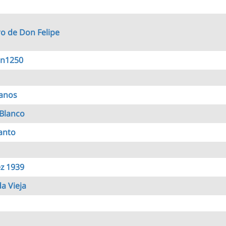
ro de Don Felipe
ón1250
anos
Blanco
Canto
z 1939
a Vieja