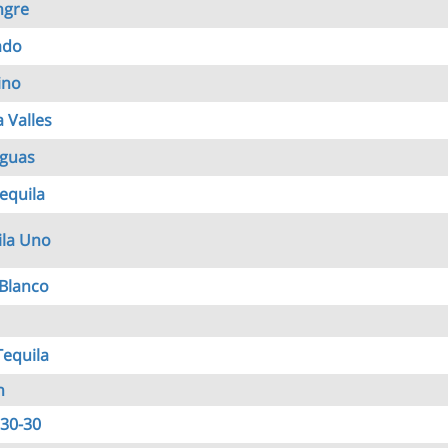
ngre
ado
ino
 Valles
eguas
equila
ila Uno
Blanco
Tequila
n
 30-30