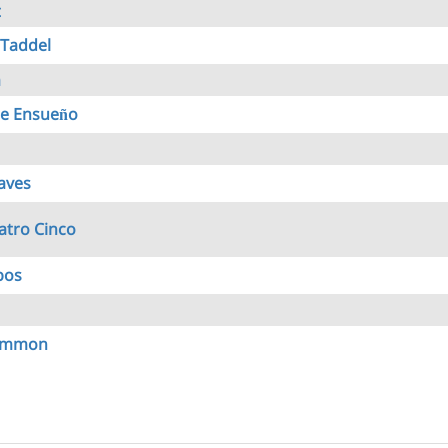
t
 Taddel
a
de Ensueño
aves
atro Cinco
bos
ommon