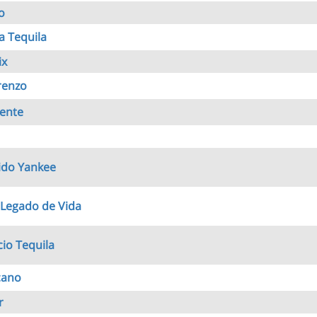
o
 Tequila
ix
renzo
ente
ido Yankee
 Legado de Vida
cio Tequila
cano
r