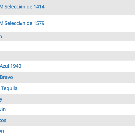
 Selección de 1414
 Selección de 1579
o
Azul 1940
Bravo
 Tequila
y
uín
cos
on