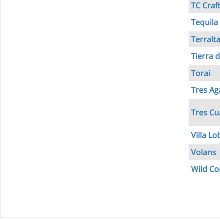
TC Craf
Tequila
Terralt
Tierra 
Torai
Tres Ag
עוזר הכשרות של כושרות
Tres Cu
בינה מלאכותית · זמין תמיד
Villa Lo
Volans
בדיקת חרקים
🪲
חרקים בפירות, ירקות וקטניות
Wild C
שאלות כשרות
📖
מספר כושרות ומאמרי האתר
כשרויות מומלצות
⭐
מוצרים, מסעדות, עסקים