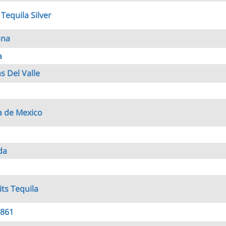
Tequila Silver
ona
a
s Del Valle
 de Mexico
da
its Tequila
1861