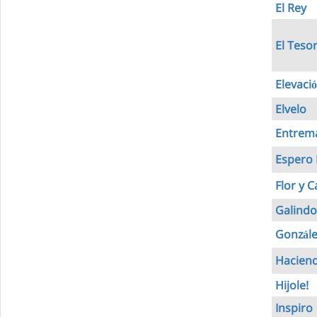
El Rey
El Teso
Elevaci
Elvelo
Entrem
Espero 
Flor y 
Galindo
Gonzále
Haciend
Hijole!
Inspiro