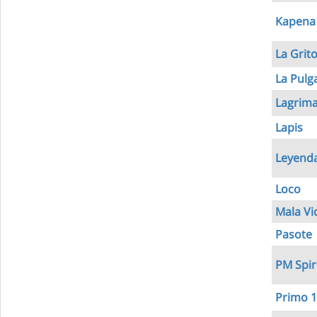
Kapena 
La Grit
La Pulg
Lagrima
Lapis
Leyenda
Loco
Mala Vi
Pasote
PM Spir
Primo 