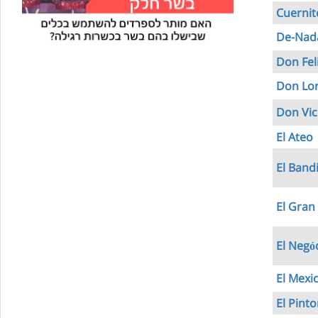
Cuernit
De-Nada
Don Fel
Don Lo
Don Vic
El Ateo
El Band
El Gran
El Negó
El Mexi
El Pinto