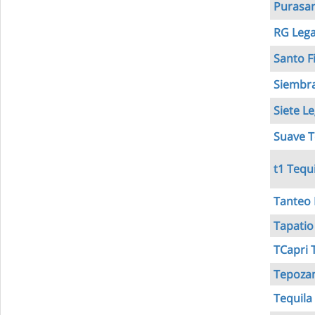
Purasa
RG Leg
Santo F
Siembra
Siete L
Suave T
t1 Tequ
Tanteo 
Tapatio
TCapri 
Tepoza
Tequila