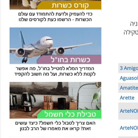
ניה
טקילה
3 Amig
Aguaso
Amatit
Arette
ArteNOM
ArteNOM