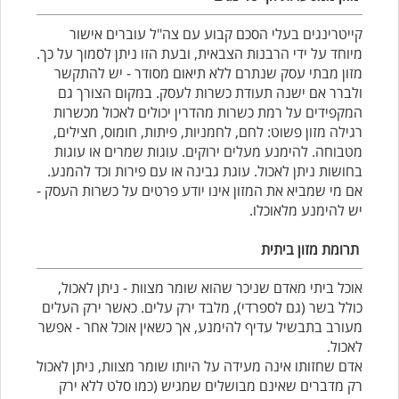
קייטרינגים בעלי הסכם קבוע עם צה"ל עוברים אישור
מיוחד על ידי הרבנות הצבאית, ובעת הזו ניתן לסמוך על כך.
מזון מבתי עסק שנתרם ללא תיאום מסודר - יש להתקשר
ולברר אם ישנה תעודת כשרות לעסק. במקום הצורך גם
המקפידים על רמת כשרות מהדרין יכולים לאכול מכשרות
רגילה מזון פשוט: לחם, לחמניות, פיתות, חומוס, חצילים,
מטבוחה. להימנע מעלים ירוקים. עוגות שמרים או עוגות
בחושות ניתן לאכול. עוגת גבינה או עם פירות וכד להמנע.
אם מי שמביא את המזון אינו יודע פרטים על כשרות העסק -
יש להימנע מלאוכלו.
תרומת מזון ביתית
אוכל ביתי מאדם שניכר שהוא שומר מצוות - ניתן לאכול,
כולל בשר (גם לספרדי), מלבד ירק עלים. כאשר ירק העלים
מעורב בתבשיל עדיף להימנע, אך כשאין אוכל אחר - אפשר
לאכול.
אדם שחזותו אינה מעידה על היותו שומר מצוות, ניתן לאכול
רק מדברים שאינם מבושלים שמגיש (כמו סלט ללא ירק