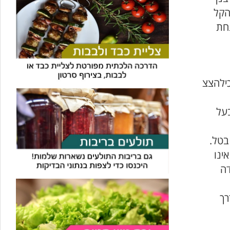
הקל
נחת
כילהצצ
בעל
בטל.
ינו
דה
רך