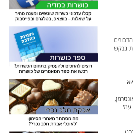
הדבורים
ות נבקש
שא
ונטרמן,
עמ'
בנן