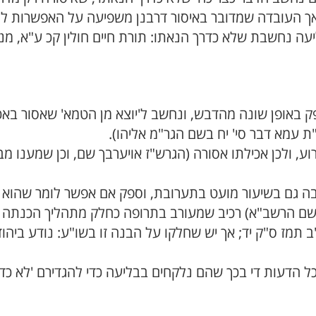
, אך העובדה שמדובר באיסור דרבנן משפיעה על האפשרות ל
ליעה נחשבת שלא כדרך הנאתו: תורת חיים חולין קכ ע"א, מ
ק באופן שונה מהדבש, ונחשב ל'יוצא מן הטמא' שאסור בא
ת עמא דבר סי' יח בשם הגר"מ אליהו).
וע, ולכן אכילתו אסורה (הגרש"ז אויערבך שם, וכן שמענו מ
ובה גם בשיעור מועט בתערובת, וספק אם אפשר לומר שהוא 
ם בשם הרשב"א) רכיב שמעורב בתרופה כחלק מתהליך הכנתה א
"ב תמז ס"ק יד; אך יש שחלקו על הבנה זו בשו"ע: נודע ביהו
לכל הדעות די בכך שהם נלקחים בבליעה כדי להגדירם 'לא כד