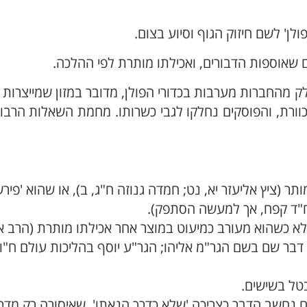
ולן' לשם חיזוק הגוף וסיוע בצום.
ם שאוספות הדבורים, ואכילתו מותרת לפי ההלכה.
 מהחברות מערבות בכדורי הפולן, מדובר במזון שמייצרות 
כוורת, והפוסקים נחלקו לגבי כשרותו. מחמת השאלות הרב
תר (ציץ אליעזר יא, נט; חמדה גנוזה ח"ג, ב), או שהוא 'פיר
 ח"ד קפח, אך למעשה הסתפק).
ילא כשהוא מעורב כמיעוט במוצר אחר אכילתו מותרת (הרב א
בר שם בשם הגר"מ אליהו; הגר"ע יוסף בהליכות עולם ח"ו 
בטל בשישים.
ים נחשב הדבר כצריכה 'שלא כדרך הנאתו', שאיסורה רק מדר