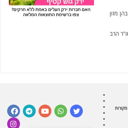
עוזר הכשרות של כושרות
הן מזון
בינה מלאכותית · זמין תמיד
ו"ר הרב
בדיקת חרקים
🪲
חרקים בפירות, ירקות וקטניות
שאלות כשרות
📖
מספר כושרות ומאמרי האתר
כשרויות מומלצות
⭐
מוצרים, מסעדות, עסקים
סימולטור תקלות במטבח
🔀
תערובות כלים ומאכלים
facebook
telegram
youtube
whatsapp
twitter
מקורות
instagram