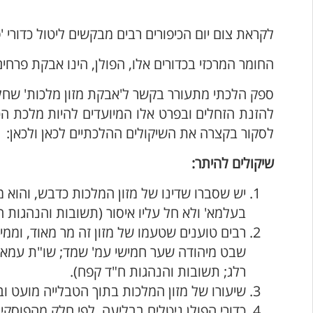
לקראת צום יום הכיפורים רבים מבקשים ליטול כדורי 'פ
החומר המרכזי בכדורים אלו, הפולן, הינו אבקת פרחי
ספק הלכתי מתעורר בקשר ל'אבקת מזון מלכות' שחלק
להזנת הזחלים ובפרט אלו המיועדים להיות מלכת ה
לסקור בקצרה את השיקולים ההלכתיים לכאן ולכאן:
שיקולים להיתר:
יש שסברו שדינו של מזון המלכות כדבש, והוא מו
בעלמא' ולא חל עליו איסור (תשובות והנהגות
רבים טוענים שטעמו של מזון זה מר מאוד, וממ
שבט מיהודה שער חמישי עמ' שמד; שו"ת עמא ד
רלג; תשובות והנהגות ח"ד קפח).
שיעורו של מזון המלכות בתוך הטבלייה מועט ו
כדורי הפולן ניטלים בבליעה, לפי חלק מהפוסק