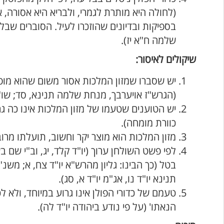
(לחולה היא מותרת לגמרי, ולבריא היא אסורה
בספיקות ובדיונים שהוזכרו לעיל. הסוברים שב
שלמה ח"א יז).
שיקולים לאיסור:
יש שסברו שמזון המלכות אסור משום שהוא מופ
(הגרש"ז אויערבך, מנחת שלמה תנינא, סד; שו"
יש הטוענים שטעמו של מזון המלכות אינו כה גר
כוורת מומחה).
מזון המלכות הוא מוצר יקר וחשוב, תועלתו מר
לפי פשט השולחן ערוך (יו"ד קלד, יג, וב"י ש
בטל (כך הבינו: גליון מהרש"א יו"ד צח, א; משנ
תנינא יו"ד נו, אג"מ יו"ד א, סג).
טעמם של כדורי הפולן אינו גרוע במיוחד, ולא 
הנאתו' (על פי נודע ביהודה יו"ד לה).