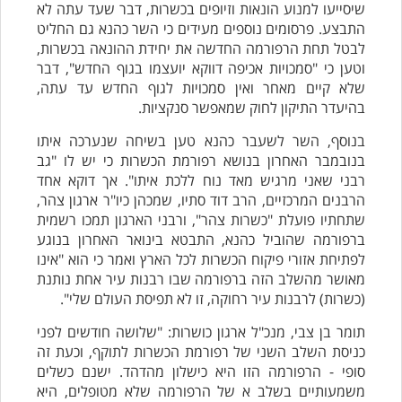
שיסייעו למנוע הונאות וזיופים בכשרות, דבר שעד עתה לא
התבצע. פרסומים נוספים מעידים כי השר כהנא גם החליט
לבטל תחת הרפורמה החדשה את יחידת ההונאה בכשרות,
וטען כי "סמכויות אכיפה דווקא יועצמו בגוף החדש", דבר
שלא קיים מאחר ואין סמכויות לגוף החדש עד עתה,
בהיעדר התיקון לחוק שמאפשר סנקציות.
בנוסף, השר לשעבר כהנא טען בשיחה שנערכה איתו
בנובמבר האחרון בנושא רפורמת הכשרות כי יש לו "גב
רבני שאני מרגיש מאד נוח ללכת איתו". אך דוקא אחד
הרבנים המרכזיים, הרב דוד סתיו, שמכהן כיו"ר ארגון צהר,
שתחתיו פועלת "כשרות צהר", ורבני הארגון תמכו רשמית
ברפורמה שהוביל כהנא, התבטא בינואר האחרון בנוגע
לפתיחת אזורי פיקוח הכשרות לכל הארץ ואמר כי הוא "אינו
מאושר מהשלב הזה ברפורמה שבו רבנות עיר אחת נותנת
(כשרות) לרבנות עיר רחוקה, זו לא תפיסת העולם שלי".
תומר בן צבי, מנכ"ל ארגון כושרות: "שלושה חודשים לפני
כניסת השלב השני של רפורמת הכשרות לתוקף, וכעת זה
סופי - הרפורמה הזו היא כישלון מהדהד. ישנם כשלים
משמעותיים בשלב א של הרפורמה שלא מטופלים, היא