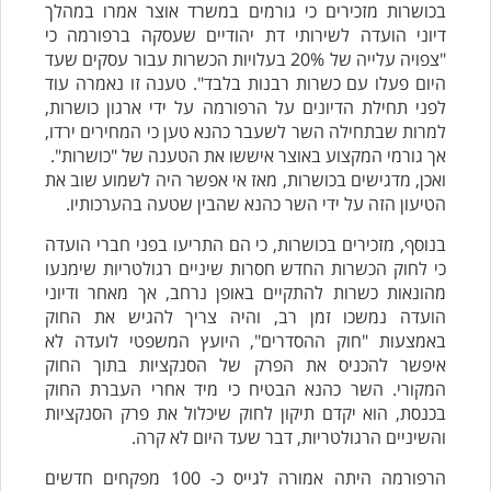
בכושרות מזכירים כי גורמים במשרד אוצר אמרו במהלך
דיוני הועדה לשירותי דת יהודיים שעסקה ברפורמה כי
"צפויה עלייה של 20% בעלויות הכשרות עבור עסקים שעד
היום פעלו עם כשרות רבנות בלבד". טענה זו נאמרה עוד
לפני תחילת הדיונים על הרפורמה על ידי ארגון כושרות,
למרות שבתחילה השר לשעבר כהנא טען כי המחירים ירדו,
אך גורמי המקצוע באוצר איששו את הטענה של "כושרות".
ואכן, מדגישים בכושרות, מאז אי אפשר היה לשמוע שוב את
הטיעון הזה על ידי השר כהנא שהבין שטעה בהערכותיו.
בנוסף, מזכירים בכושרות, כי הם התריעו בפני חברי הועדה
כי לחוק הכשרות החדש חסרות שיניים רגולטריות שימנעו
מהונאות כשרות להתקיים באופן נרחב, אך מאחר ודיוני
הועדה נמשכו זמן רב, והיה צריך להגיש את החוק
באמצעות "חוק ההסדרים", היועץ המשפטי לועדה לא
איפשר להכניס את הפרק של הסנקציות בתוך החוק
המקורי. השר כהנא הבטיח כי מיד אחרי העברת החוק
בכנסת, הוא יקדם תיקון לחוק שיכלול את פרק הסנקציות
והשיניים הרגולטריות, דבר שעד היום לא קרה.
הרפורמה היתה אמורה לגייס כ- 100 מפקחים חדשים