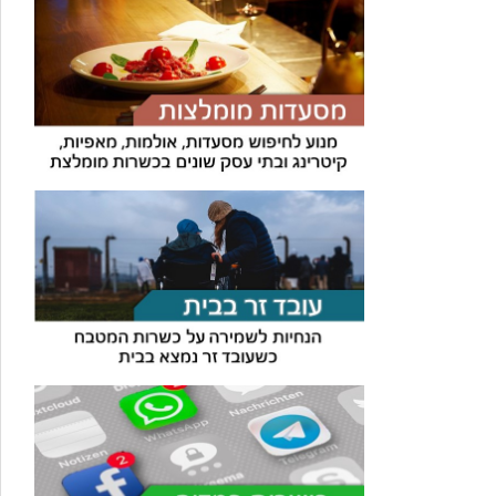
עוזר הכשרות של כושרות
בינה מלאכותית · זמין תמיד
בדיקת חרקים
🪲
חרקים בפירות, ירקות וקטניות