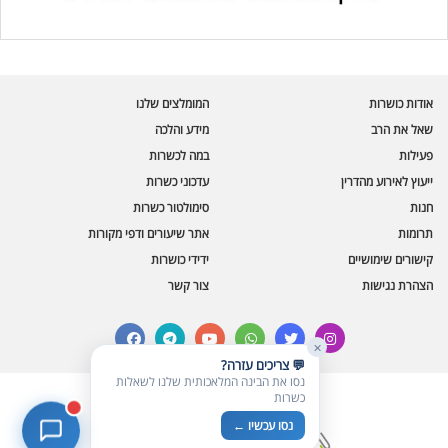
עוזר הכשרות של כושרות
בינה מלאכותית · זמין תמיד
בדיקת חרקים
אודות כושרות
המומלצים שלנו
🪲
חרקים בפירות, ירקות וקטניות
שאל את הרב
מידע והלכה
פעילות
במה לכשרות
שאלות כשרות
📖
מספר כושרות ומאמרי האתר
ייעוץ לאירוע מהדרין
עדכוני כשרות
חנות
סימולטור כשרות
כשרויות מומלצות
⭐
תרומות
אתר שיעורים ודפי מקורות
מוצרים, מסעדות, עסקים
קישורים שימושיים
ידידי כושרות
סימולטור תקלות במטבח
🔀
הצהרת נגישות
צור קשר
תערובות כלים ומאכלים
facebook
telegram
youtube
whatsapp
twitter
instagram
✕
💬 צריכים עזרה?
נסו את הבינה המלאכותית שלנו לשאלות
כשרות
© כל הזכויות שמורות לכושרות
נסו עכשיו ←
בניית אתרים כשרים