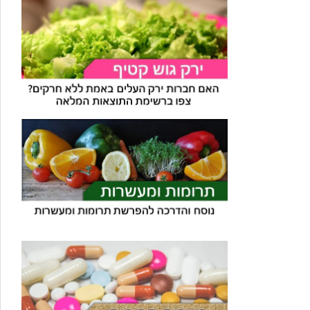
עוזר הכשרות של כושרות
בינה מלאכותית · זמין תמיד
בדיקת חרקים
🪲
חרקים בפירות, ירקות וקטניות