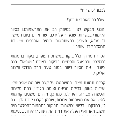
לכבוד "כושרות"
שלו' רב לאוהבי תורתך!
הנני מבקש לציין בסיפוק רב את התרשמותנו בסיור
הלימודי בכשרות, שנערך על ידכם, שהתקיים ביום חמישי,
ד' מנ"א, תש"ע בהשתתפות ר"מים ואברכים מישיבת
ההסדר קרני שומרון.
הסיור המודרך כלל ביקור במשחטת עופות, ביקור בחממות
"חסלט" ובמפעל והסתיים בביקור באולם "ויטראז'" בנס
ציונה. את הסיור ליווה בטוב טעם הרב מרדכי וולנוב
ואליסף.
קבלנו תמונת מצב במשחטה על קצב שחיטה אופטימלי,
יעילות באופן בדיקת הריאה וצומת הגידין, רמת מליחה
והכשרה סבירה. היו לנו, כמו כן, מדדים משנים קודמות
להשוואה עם משחטות אחרות, שבהן בקרנו קודם לכן. גם
כן, בחלקם - בליווי "כושרות".הביקור בחממות "חסלט" היה
חשוב מאד ואף העלה את רמת המודעות לזהירות בנגיעות