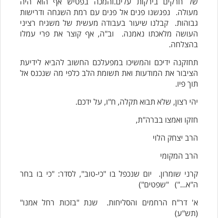
של חרקים בירקות עלים.והמכה בפטיש אף הוא היה
מעולה. נפגשנו פנים אל פנים עם רמת השגחה ודרישות
גבוהות. קבלנו שיעור בעבודה מעשית של משגיח רציני
העושה מלאכתו נאמנה. וב"ה, אף קוצר את פרי עמלו
בהצלחה.
תחזקנה ידיכם והמשיכו במפעלכם החשוב להביא לידיעת
הציבור את המודעות ואת תשומת הלב כלפי מה שנכנס אל
תוך פיו.
יהי רצון, שלא תבוא תקלה, ח"ו, על ידכם.
חזקו ואמצו בברה"ת,
הרב יצחק הלוי
הרב המקומי
קרני שומרון. יום שנכפל בו "כי-טוב", לסדר: "כי בו בחר
ה"א...") "שפטים")
א' דר"ח הרחמים והסליחות. שנת "בזכות רחל אמנו"
(תש"ע)