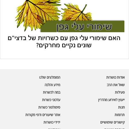
עוזר הכשרות של כושרות
בינה מלאכותית · זמין תמיד
בדיקת חרקים
אודות כושרות
המומלצים שלנו
🪲
חרקים בפירות, ירקות וקטניות
שאל את הרב
מידע והלכה
פעילות
במה לכשרות
שאלות כשרות
📖
מספר כושרות ומאמרי האתר
ייעוץ לאירוע מהדרין
עדכוני כשרות
חנות
סימולטור כשרות
כשרויות מומלצות
⭐
תרומות
אתר שיעורים ודפי מקורות
מוצרים, מסעדות, עסקים
קישורים שימושיים
ידידי כושרות
סימולטור תקלות במטבח