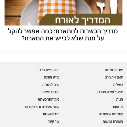
עוזר הכשרות של כושרות
בינה מלאכותית · זמין תמיד
בדיקת חרקים
אודות כושרות
המומלצים שלנו
🪲
חרקים בפירות, ירקות וקטניות
שאל את הרב
מידע והלכה
פעילות
במה לכשרות
שאלות כשרות
📖
מספר כושרות ומאמרי האתר
ייעוץ לאירוע מהדרין
עדכוני כשרות
חנות
סימולטור כשרות
כשרויות מומלצות
⭐
תרומות
אתר שיעורים ודפי מקורות
מוצרים, מסעדות, עסקים
קישורים שימושיים
ידידי כושרות
סימולטור תקלות במטבח
🔀
הצהרת נגישות
צור קשר
תערובות כלים ומאכלים