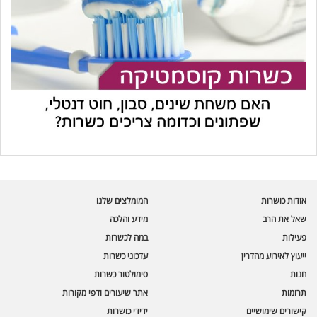
עוזר הכשרות של כושרות
בינה מלאכותית · זמין תמיד
בדיקת חרקים
אודות כושרות
המומלצים שלנו
🪲
חרקים בפירות, ירקות וקטניות
שאל את הרב
מידע והלכה
פעילות
במה לכשרות
שאלות כשרות
📖
מספר כושרות ומאמרי האתר
ייעוץ לאירוע מהדרין
עדכוני כשרות
חנות
סימולטור כשרות
כשרויות מומלצות
⭐
תרומות
אתר שיעורים ודפי מקורות
מוצרים, מסעדות, עסקים
קישורים שימושיים
ידידי כושרות