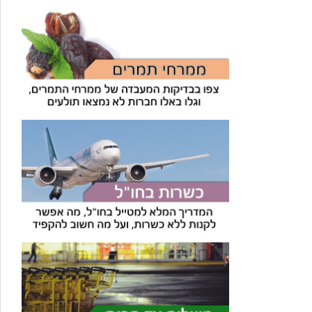
עוזר הכשרות של כושרות
בינה מלאכותית · זמין תמיד
בדיקת חרקים
🪲
חרקים בפירות, ירקות וקטניות