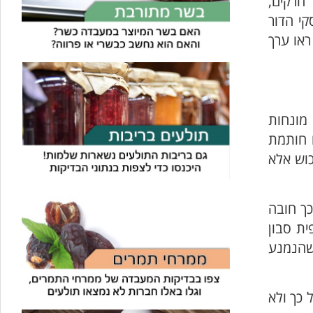
ולהסירם. בבדיקות שביצענו נמצא כי בחלק מעונות השנה כמעט בכל ראש חסה שאינו מפוקח ישנם כ100-350 חרקים,
קי הדור
ראו ערך
 מונחות
ו חותמת
וש אלא
כך חובה
ית סבון
, שהנמנע
כך ולא