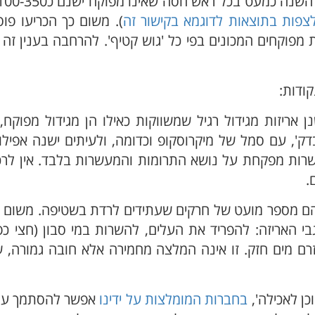
צפות בתוצאות לדוגמא בקישור זה
). משום כך הכריעו פוס
פוקחים המכונים בפי כל 'גוש קטיף'. להרחבה בענין זה 
ודות:
 אריזות מגידול רגיל שמשווקות כאילו הן מגידול מפוקח,
דק', עם סמל של מיקרוסקופ וכדומה, ולעיתים ישנה אפיל
ות מפקחת על נושא התרומות והמעשרות בלבד. אין לרכ
ם.
יהם מספר מועט של חרקים שעתידים לרדת בשטיפה. משום 
 האריזה: להפריד את העלים, להשרות במי סבון (חצי כפ
כל עלה תחת זרם מים חזק. זו אינה המלצה מחמירה אלא חובה גמורה
ן לאכילה',
בחברות המומלצות על ידינו
אפשר להסתמך על 