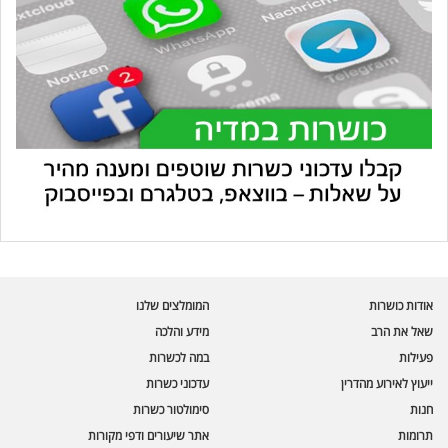
עוזר הכשרות של כושרות
בינה מלאכותית · זמין תמיד
בדיקת חרקים
אודות כושרות
המומלצים שלנו
🪲
חרקים בפירות, ירקות וקטניות
שאל את הרב
מידע והלכה
פעילות
במה לכשרות
שאלות כשרות
📖
מספר כושרות ומאמרי האתר
ייעוץ לאירוע מהדרין
עדכוני כשרות
חנות
סימולטור כשרות
כשרויות מומלצות
⭐
תרומות
אתר שיעורים ודפי מקורות
מוצרים, מסעדות, עסקים