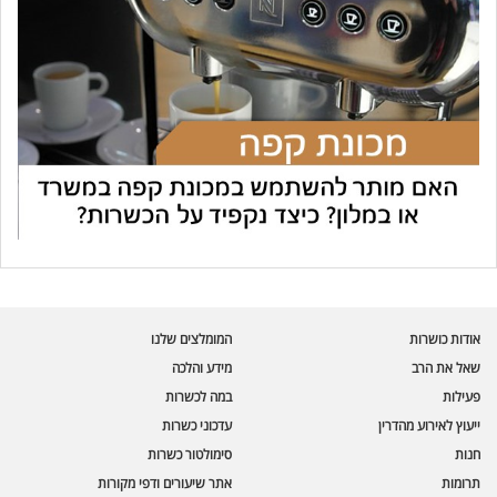
עוזר הכשרות של כושרות
בינה מלאכותית · זמין תמיד
בדיקת חרקים
אודות כושרות
המומלצים שלנו
🪲
חרקים בפירות, ירקות וקטניות
שאל את הרב
מידע והלכה
פעילות
במה לכשרות
שאלות כשרות
📖
מספר כושרות ומאמרי האתר
ייעוץ לאירוע מהדרין
עדכוני כשרות
חנות
סימולטור כשרות
כשרויות מומלצות
⭐
תרומות
אתר שיעורים ודפי מקורות
מוצרים, מסעדות, עסקים