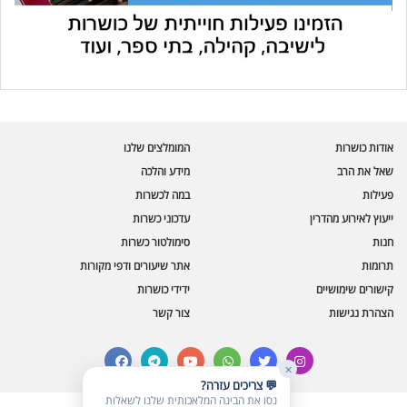
עוזר הכשרות של כושרות
בינה מלאכותית · זמין תמיד
בדיקת חרקים
אודות כושרות
המומלצים שלנו
🪲
חרקים בפירות, ירקות וקטניות
שאל את הרב
מידע והלכה
פעילות
במה לכשרות
שאלות כשרות
📖
מספר כושרות ומאמרי האתר
ייעוץ לאירוע מהדרין
עדכוני כשרות
חנות
סימולטור כשרות
כשרויות מומלצות
⭐
תרומות
אתר שיעורים ודפי מקורות
מוצרים, מסעדות, עסקים
קישורים שימושיים
ידידי כושרות
סימולטור תקלות במטבח
🔀
הצהרת נגישות
צור קשר
תערובות כלים ומאכלים
facebook
telegram
youtube
whatsapp
twitter
instagram
✕
💬 צריכים עזרה?
נסו את הבינה המלאכותית שלנו לשאלות