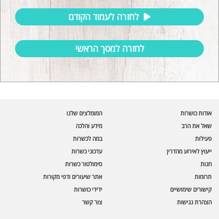
לחזרה לעמוד הקודם
לחזרה למסך הראשי
עוזר הכשרות של כושרות
בינה מלאכותית · זמין תמיד
בדיקת חרקים
אודות כושרות
המומלצים שלנו
🪲
חרקים בפירות, ירקות וקטניות
שאל את הרב
מידע והלכה
פעילות
במה לכשרות
שאלות כשרות
📖
מספר כושרות ומאמרי האתר
ייעוץ לאירוע מהדרין
עדכוני כשרות
חנות
סימולטור כשרות
כשרויות מומלצות
⭐
תרומות
אתר שיעורים ודפי מקורות
מוצרים, מסעדות, עסקים
קישורים שימושיים
ידידי כושרות
סימולטור תקלות במטבח
🔀
הצהרת נגישות
צור קשר
תערובות כלים ומאכלים