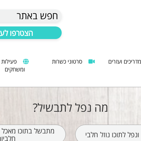
חפש באתר
הצטרפו לעד
דריכים ועזרים
סרטוני כשרות
פעילות
ומשחקים
הנחיות להעסקת עובד זר
מדריך לשימוש במטבח כהלכה
שימוש במכונות קפה ציבוריות
מה נפל לתבשיל?
מתבשל בתוכו מאכל פר
פל לתוכו נוזל חלבי
חלביו