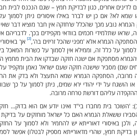
 לדינים אחרים, כגון לבדיקת חמץ – שגם הנכנס לבית חב
ו שמא לא? אם כן יש לברר באילו איסורים ניתן לסמוך ע
הגמרא נובע מכך שהכלל ש'חזקה אין חבר מוציא דבר שאינ
ה, שראו שתלמידי חכמים בוודאי מקפידים בכך. לדבריהם אי
[2]
 הסתפקה הגמרא אלא 'מפני שהכל זריזים בה',
אך באיסורי
 לסמוך על כלל זה, וממילא אין לסמוך על כשרות המאכל ב
הגמרא מסתפקת אם ישנה חזקה שבדקו את הבית מחמץ הי
חים שם) מסביר שישנה חזקה שעם ישראל נאמן ומקפיד על 
חה מרובה, הסתפקה הגמרא שמא התעצל ולא בדק את החמץ
ו הושגח על ידי יהודי ירא שמים, ניתן לסמוך על כך שבווד
ההקפדה עליהם דורשת טרחה מרובה.
: 'השוכר בית מחברו בי"ד ואינו יודע אם הוא בדוק... חזק
' הסבירו ששאלת הגמרא האם כל ישראל מוחזקים על בדיקת 
 ולכן באיסורי דאורייתא יש להחמיר ולא לסמוך על החז
ן בדיקת חמץ, שהרי מדאורייתא מספיק לבטלו) אפשר לסמו