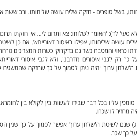
ותו, בשל סופרים - חזקה שליח עושה שליחותו. ורב ששת א
סעי' לד): 'האומר לשלוחו: צא ותרום לי... אין חזקתו תרום'.
שליח עושה שליחותו, אפילו באיסור דאורייתא'. אם כן לשיט
תו כראוי והמטבח כשר גם בדקדוקי כשרות המצריכים טרחה
ך רק לגבי איסורים מדרבנן, ולא לגבי איסורי דאוריית
טת ה'שלחן ערוך' יהיה ניתן לסמוך על כך שחזקה שהמשגיח
סומכין עליו בכל דבר שבידו לעשות בין לקולא בין לחומרא, 
ה מחזיר לו שכרו.
ת ג) שגם לשיטת ה'שלחן ערוך' אפשר לסמוך על כך שמן הס
ל כך שכר.