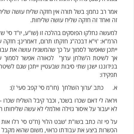
אמר רב נחמן: בשל תורה אין חזקה שליח עושה שליח
זה ואחד זה חזקה שליח עושה שליחות.
למעשה נחלקו הפוסקים בהלכה זו (שו"ע, יו"ד סי' שלא 
הרמ"א: 'וי"א דבכה"ג חזקתו תרום, דאמרינן: חזקה 
ייתכן שאפשר לסמוך על כך שהמשגיח עושה את עבוד
אך לשיטת ה'שלחן ערוך' לכאורה אפשר לסמוך על כ
בנידוננו ישנן שתי סיבות שבעטיין ייתכן שגם לשי
תפקידו:
א. כתב 'ערוך השלחן' (חו"מ סי' קפב סעי' ז):
ויראה לי דאם שכרו בשכר, וכבר קיבל השליח שכרו - 
לא יעבור על איסור גזילה ואלמלי לא עשה שליחותו הי
על פי זה כתב בשו"ת 'שבט הלוי' (ח"ט סי' רלו או
הכשרות ביצע את עבודתו כראוי, משום שהוא מקבל ע