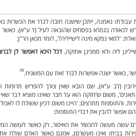
עבודתו נאמנה, ייתכן שישנה חובה לברר את הכשרות כאש
רש לכאורה בגמרא בפסחים שהובאה לעיל (ד ע"א). כאשר 
ת: 'למאי נפקא מינה לישייליה?', לומד מכאן הר"ן:
ילינן ליה ולא סמכינן אחזקה,
דכל היכא דאפשר לן לברור
[8]
 כשר, כאשר ישנה אפשרות לברר זאת עם המשגיח.
בין (לב ע"א), שם הובא שאין צורך להפריש תרומות ו
אנים', משום ש'חזקה הוא על חבר שאינו מוציא דבר שאינ
רות. והתוספות מתרצים: 'היינו משום דכיון ששולח לו לאכו
הם אפשר להבין את דברי התוספות:
אדם עשה מעשה להכשיר את האיסור, רק כאשר לעושה המ
פירות בביתו ואינו מעשרם), אמנם כאשר האדם שולח את 