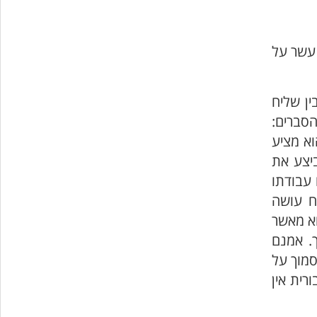
 עשר על
ין שליח
הסברים:
וא מציע
ביצע את
 עבודתו
שליח עושה
וא מאשר
ך. אמנם
סמוך על
רית אין