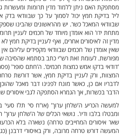
מסתפקת האם ניתן ללמוד מדין תרומות ומעשרות גם
ליל בדיקת חמץ יכול לסמוך על כך שבוודאי בדק א
שבוודאי המאכל כשר. יש מהראשונים שהבינו שספק 
מתחת ידו' הוא אומדן מיוחד של חכמים לעניין תרומ
מדין זה לאיסורים אחרים, ואף לעניין בדיקת חמץ לא
שאין אומדן של חכמים שבוודאי מקפידים עליהם אין
מפורשת. לעומת זאת רש"י כתב בסתמא שהסיבה ש
'דודאי בדקו אמש כמצות חכמים'. ה'חתם סופר' (פס
המצוות, ורק לעניין בדיקת חמץ, אשר דורשת טר
לדבריו אם כן, כאשר מונח לפנינו דבר מאכל שהוכן א
הדבר בכשרות, אך הגמרא הסתפקה לגבי איסורים ש
למעשה הכריע ה'שלחן ערוך' (או"ח סי' תלז סעי' ב)
ומבטלו בלבו ודיו'. נושאי הכלים של ה'שלחן ערוך
שאר איסורים המחייבים טרחה) נשארה בלא הכרעה,
המעשה דורש טרחה מרובה, ורק באיסורי דרבנן (כגו