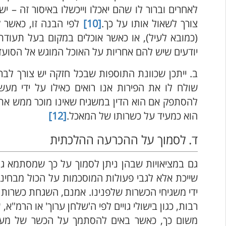
לאחרים וברור לו שהם יאכלו וייכשלו באיסור זה – י
צורך לשאול אותו על כך.
[10]
לפי הבנה זו, כאשר 
(כמובא לעיל), או כאשר אוכלים במקום בעל תעודת
יודעים שיש להם אחריות על האוכל המוגש אל הסועד
ב. ייתכן שכוונת התוספות שבכל חזקה יש צורך לבר
שולח לו את הפירות אנו רואים כאילו על ידי מעש
להסתפק אם הוא הדין במשגיח שאינו מוכר ממש את 
הוא כמעיד על כשרותו של המאכל.
[12]
ד. לסמוך על ההכרעה ההלכתית
גם במציאויות שבהן ניתן לסמוך על כך שמסתמא גו
שייכת אלא לגבי פעולות המוסכמות על הכול מבחי
ידי משגיחי הכשרות שלפנינו. אמנם, השגחת כשרות ב
רבות, כגון בישולי גויים לפי ה'שלחן ערוך' או הרמ"א
משום כך, כאשר באים להסתמך על הכשר של מערכ