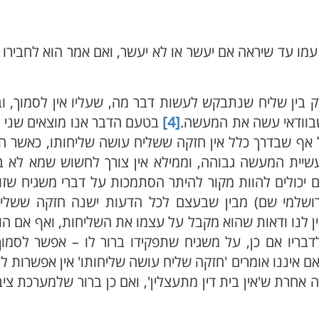
ד עמו עד שיראה אם יעשר או לא יעשר, ואם אמר הוא לחבירו
 בין שליח שנתבקש לעשות דבר מה, שעליו אין לסמוך, וב
בוודאי עשה את המעשה.
[4]
בטעם הדבר אנו מוצאים שני 
 אף שבדרך כלל אין חזקה ששליח עושה שליחותו, כאשר ה
לעשיית המעשה גבוהה, וממילא אין צורך לחשוש שמא לא 
יכולים להוות מקור להיתר הסתמכות על דברי משגיח שזו
שייתה. 2) הגר"א (על הירושלמי שם) מבין שבעצם לכל הדעות ישנה חזקה ש
 לנו ודאות שהוא מקבל על עצמו את השליחות, ואף אם ה
דבריו אם כן, על משגיח שתפקידו ברור לו – אפשר לסמו
 איננו אומרים 'חזקה שליח עושה שליחותו' אין אפשרות ל
 אחרת ש'אין בית דין מתעצלין', ואם כן ברור שלמערכת ציבו