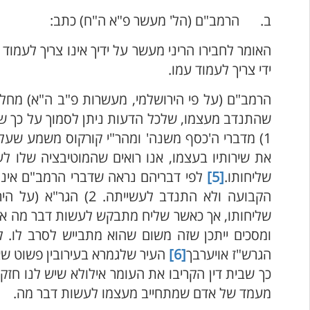
ב. הרמב"ם (הל' מעשר פ"א ה"ח) כתב:
האומר לחבירו הריני מעשר על ידיך אינו צריך לעמו
ידי צריך לעמוד עמו.
הרמב"ם (על פי הירושלמי, מעשרות פ"ב ה"א) מחלק
שהתנדב מעצמו, שלכל הדעות ניתן לסמוך על כך ש
1) מדברי ה'כסף משנה' ומהר"י קורקוס משמע שעל
את שירותיו בעצמו, אנו רואים שהמוטיבציה שלו 
שליחותו.
[5]
לפי דבריהם נראה שדברי הרמב"ם אינם 
הקבועה ולא התנדב לע
שליחותו, אך כאשר שליח מתבקש לעשות דבר מה אין
ומסכים ייתכן שזה משום שהוא מתבייש לסרב לו. ל
הגרש"ז אויערבך
[6]
העיר שלגמרא בעירובין פשוט שאם
כך שבית דין הקריבו את העומר אילולא שיש לנו חזקה
מעמד של אדם שמתחייב מעצמו לעשות דבר מה.