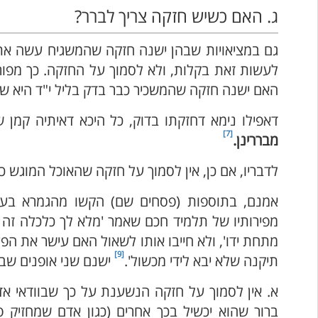
ג. האם כשיש חזקה צריך לברר?
גם במציאויות שבהן ישנה חזקה שהמשגיח עשה את 
לעשות זאת בקלות, ולא לסמוך על החזקה. כך מפו
האם ישנה חזקה שהמשכיר כבר בדק בליל י"ד היא שואל
דאפילו נימא דחזקתו בדוק, כל היכא דאיתיה קמן שי
[7]
מבררינן.
לדבריו, אם כן, אין לסמוך על חזקה שהאוכל המוגש
אמנם, בתוספות (פסחים שם) הקשו מהגמרא בעירו
מפירותיו של תלמיד חכם שאמר 'מלא לך כלכלה זה ת
מתחת ידו', ולא חייבו אותו לשאול האם עישר את הפי
[9]
תיקנה שלא יבא לידי מכשול'.
ישנם שני אופנים שב
א. אין לסמוך על חזקה הנשענת על כך שבוודאי 
ברור שהוא יכשיל בכך אחרים (כגון אדם שמחזיק 