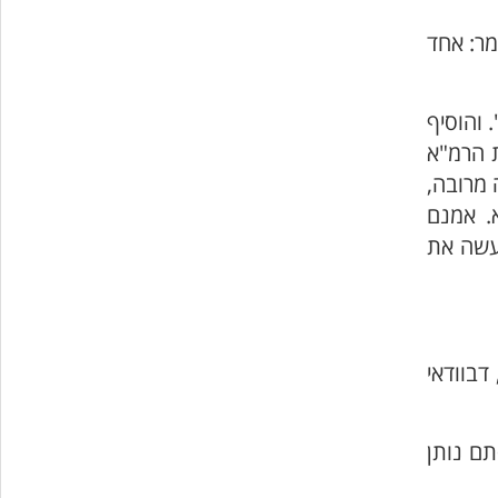
מר: אחד
 והוסיף
ת הרמ"א
 מרובה,
א. אמנם
 עשה את
דבוודאי
תם נותן