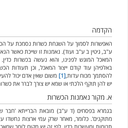
הקדמה
האפשרות לסמוך על השגחת כשרות נסמכת על הכלל ה
ע"ב, גיטין ב ע"ב ועוד). נאמנות זו שייכת כאשר ה
המאכל המוגש לפנינו, והוא נעשה בכשרות כדין.
באלפיהן עוד קודם ייצור המאכל, וכן תעודות הכ
להסתמך מכוח עדות,
[1]
משום שאין אדם יכול להעי
יש להן תוקף הלכתי או שמא יש צורך לברר את כשרו
א. מקור נאמנות הכשרות
בגמרא בפסחים (ד ע"ב) מובאת הברייתא 'חבר שמת
מתוקנים'. כלומר, מאחר שרק עמי ארצות נחשדו ע
תרומות ומעשרות כדין. לפי זה יש מקום לומר שמא