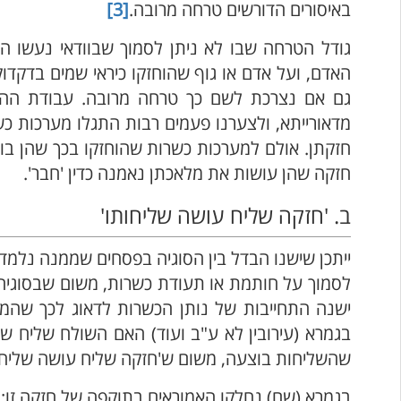
באיסורים הדורשים טרחה מרובה.
[3]
גודל הטרחה שבו לא ניתן לסמוך שבוודאי נעשו ה
האדם, ועל אדם או גוף שהוחזקו כיראי שמים בדקדוק
גם אם נצרכת לשם כך טרחה מרובה. עבודת ההש
מדאורייתא, ולצערנו פעמים רבות התגלו מערכות כש
חזקתן. אולם למערכות כשרות שהוחזקו בכך שהן בו
חזקה שהן עושות את מלאכתן נאמנה כדין 'חבר'.
ב. 'חזקה שליח עושה שליחותו'
ייתכן שישנו הבדל בין הסוגיה בפסחים שממנה נלמד
לסמוך על חותמת או תעודת כשרות, משום שבסוגיה ב
ישנה התחייבות של נותן הכשרות לדאוג לכך שהמא
בגמרא (עירובין לא ע"ב ועוד) האם השולח שליח ש
שהשליחות בוצעה, משום ש'חזקה שליח עושה שליחות
בגמרא (שם) נחלקו האמוראים בתוקפה של חזקה זו: