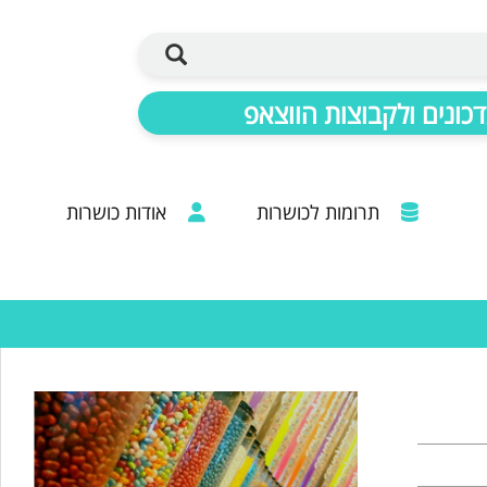
כונים ולקבוצות הווצאפ
תרומות לכושרות
אודות כושרות
ברכות מכל קצוות הרבנות: 20 שנות פעילות