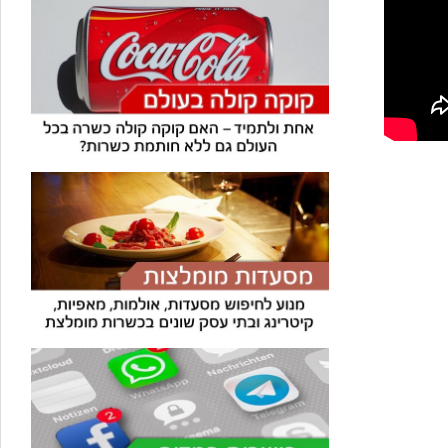
עוזר הכשרות של כושרות
בינה מלאכותית · זמין תמיד
בדיקת חרקים
🪲
חרקים בפירות, ירקות וקטניות