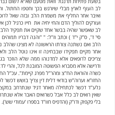
בשעת פתיחת תרנגול וזאת מטעם שא"א לשום נברא ב
לב העוף לארץ מבלי שיורגש בכך וחטפו החתול. ו
ואיבר אחר החליף את משמרת הלב ובזה שאל לרופא
ועורקים להוליך הדם והחי יחיה את חייו כרגיל לכן
לב שאפשר שהיה בבשר אחד שקיים את תפקיד הלב וא"כ
סי' ד', ס"ק י"ד ) וכתב וז"ל: " "והנה דבריו תמו
הלב ואם נשתנה צורתו הראשונה לא מצינו שהלב נטר
אחר מקיים תפקידו שבבחינה זו אינו נוטל הלב ול
צריכים לרופאים אלא למדנוהו ממה שלא הוזכר בג
ודרישה אלא מסברא הפשוטה המובנת לכל, והרי לדברי
כשרה והוראת הח"צ ומהר"ל מפרג קיימת". עכ"ל החז"
החזו"א וערוה"ש בודאי דלית דין צריך בושש דכשר ל
נלע"ד דכשר לכתחילה מאחר דגיד שנתרחב במקצת או
שאין רואים לב כלל אבל כשרואים האבר אלא שנתרחב 
בלי פקפוק ודו"ק (והדפיס חוו"ד בספרו 'עמודי שש').