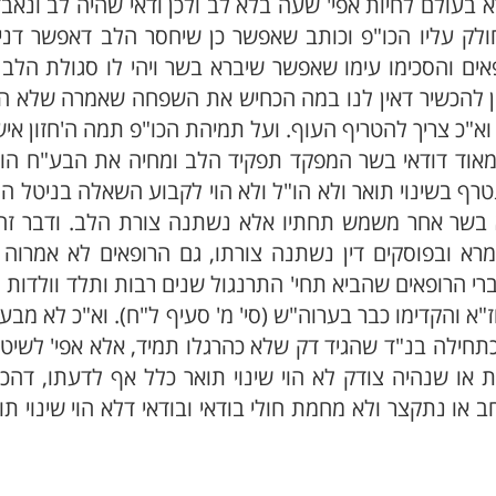
עולם לחיות אפי' שעה בלא לב ולכן ודאי שהיה לב ונאב
חולק עליו הכו"פ וכותב שאפשר כן שיחסר הלב דאפשר דנ
ים והסכימו עימו שאפשר שיברא בשר ויהי לו סגולת הלב
 אין להכשיר דאין לנו במה הכחיש את השפחה שאמרה שלא ה
 צריך להטריף העוף. ועל תמיהת הכו"פ תמה ה'חזון איש' 
הים מאוד דודאי בשר המפקד תפקיד הלב ומחיה את הבע"ח ה
ף בשינוי תואר ולא הו"ל ולא הוי לקבוע השאלה בניטל ה
א בשר אחר משמש תחתיו אלא נשתנה צורת הלב. ודבר זה 
מרא ובפוסקים דין נשתנה צורתו, גם הרופאים לא אמרוה
 הרופאים שהביא תחי' התרנגול שנים רבות ותלד וולדות ו
א והקדימו כבר בערוה"ש (סי' מ' סעיף ל"ח). וא"כ לא מבע
כתחילה בנ"ד שהגיד דק שלא כהרגלו תמיד, אלא אפי' לשיט
 שנהיה צודק לא הוי שינוי תואר כלל אף לדעתו, דהכו"
או נתקצר ולא מחמת חולי בודאי ובודאי דלא הוי שינוי תו