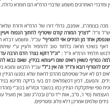
 ומדברי האחרונים משמע שדברי הרמ"א הם חומרא גדולה. ו
מכה בצומה"ג. אומנם, גדולי דורו של הרמ"א ודורת שלאחר
ש"ל וז"ל:
"דצריך המורה קודם שיטריף לחתוך הנפוח ויעיין
 שנפסק אחד מן הגידים אזי להטריף"
עכ"ל. ומשמע דבלא ריק
ף בשינוי מראה בלחוד טוב להחמיר ולעיין ע"י שיחתוך
לבוש תלמיד הרמ"א וז"ל :
"ונ"ל דוקא נצרר הדם הרבה עד
מה נטריף כשאין רואים שום ריעותא בגידין. שאם נבוא לה
כים להטריף רובא ורד"ר וזה אין נ"ל"
עכ"ד הלבוש ומובא בש
אים דם לא יועיל שטיפתם מהדם לראות שלא נפגעו הגידין ו
דים. והטעם, דכיון דכשמלאים דם בעי בדיקה מדינא בגיד
ח טפי שיתקלקלו הגידין כמו בנשבר וכמו"ש בנוב"י (מהדו"ק
מות (סי' ו', ס"ב, אות י"ד-ט"ו) ובכה"ג שוב אין מועיל עו
גידים שלמים אמרינן דלא פלוג ומטריפים.