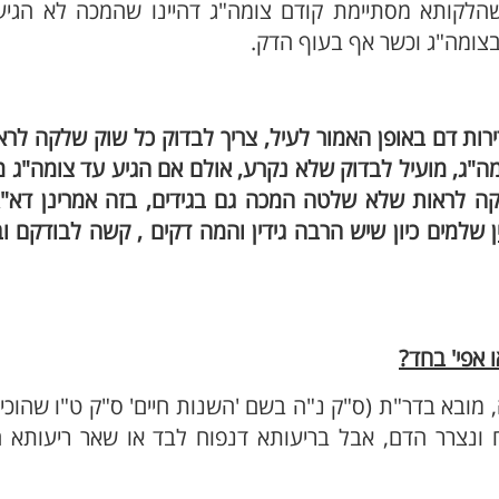
שהלקותא מסתיימת קודם צומה"ג דהיינו שהמכה לא הגיע
בצומה"ג וכשר אף בעוף הדק.
ירות דם באופן האמור לעיל, צריך לבדוק כל שוק שלקה לר
ה"ג, מועיל לבדוק שלא נקרע, אולם אם הגיע עד צומה"ג מ
יקה לראות שלא שלטה המכה גם בגידים, בזה אמרינן דא"א
שלמים כיון שיש הרבה גידין והמה דקים , קשה לבודקם ו
 אפי' בחד?
 מובא בדר"ת (ס"ק נ"ה בשם 'השנות חיים' ס"ק ט"ו שהוכי
 ונצרר הדם, אבל בריעותא דנפוח לבד או שאר ריעותא ח