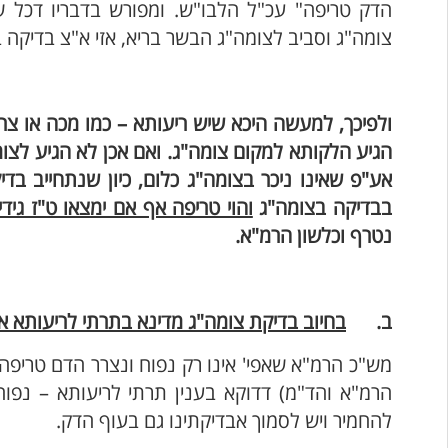
הדק טריפה" עכ"ל הלבו"ש. ומפורש בדבריו דכל 
צומה"ג וסביב לצומה"ג הבשר בריא, אזי א"צ בדיקה 
ולפיכך, למעשה היכא שיש ריעותא – כמו מכה או צר
הגיע הלקותא למקום צומה"ג. ואם אכן לא הגיע לצומ
אע"פ שאינו ניכר בצומה"ג כלום, כיון שנתחייב בד
בבדיקה בצומה"ג
והוי טריפה אף אם ימצאו ט"ז גידין
נטרף וכלשון הרמ"א.
ב.
בחיוב בדיקת צומה"ג מדינא בתרתי לריעותא או
מש"כ הרמ"א שאפי' אינו רק נפוח ונצרר הדם טריפה,
הרמ"א והד"מ) דדוקא בענין תרתי לריעותא – נפוח
להחמיר ויש לסמוך אבדיקתינו גם בעוף הדק.