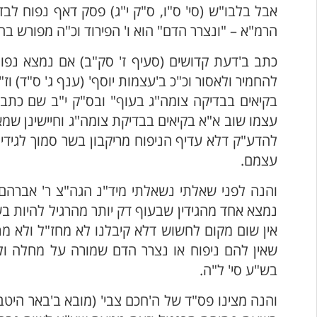
אבל בלבו"ש (סי' ס"ו, ס"ק י"ג) פסק דאף נפוח לב
הרמ"א – "ונצרר הדם" הוא ו' הפירוד וכ"ה מפורש 
כתב ב'דעת קדושים (סעיף ז' סק"ב) אם נמצא נפוח 
להחמיר ולאסור וכ"כ ב'עצמות יוסף' (ענף ג' ס"ד) וז"
בקיאים בבדיקה צומה"ג בעוף" ובס"ק י"ב שם כתב ד
עצמו שוב א"א בקיאים בבדיקת צומה"ג וחיישינן שמא
להדע"ק דלא עדיף הניפוח מריקבון בשר סמוך לגידין
עצמם.
והנה לפני שאלתי נשאלתי מיד"נ הגה"צ ר' אברהם ר
נמצא אחד מהגידין שבעוף דק יותר מהרגיל להיות ב
אין שום מקום לחשוש דלא קיבלנו לא מחז"ל ולא מרב
שאין להם ניפוח או נצרר הדם שמורה על מחלה ולק
בש"ע סי' ל"ה.
והנה מצינו פס"ד של ה'חכם צבי' (מובא ב'באר היטב'