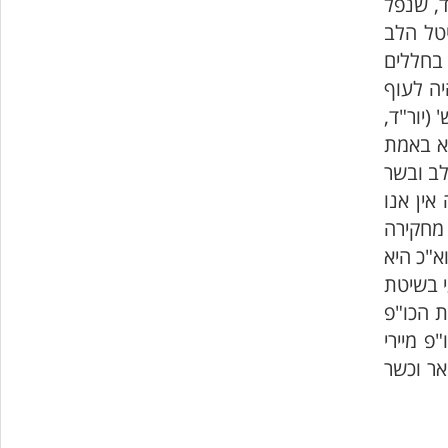
ד, שנפל
יטל הלב
 בחללים
יה לעוף
(יור"ד,
וא באמת
לב ובשר
אין אנו
 מחקירה
א"כ היא
י בשיטת
ת הכו"פ
פ מיירי
אר וכשר