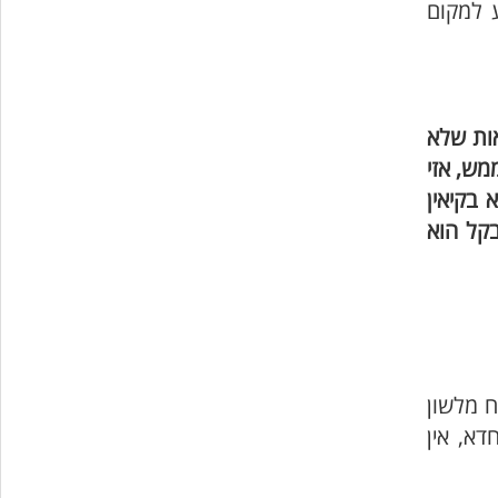
 למקום
אות שלא
מש, אזי
 בקיאין
בקל הוא
ח מלשון
דא, אין