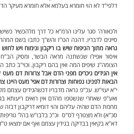
דלפי"ד לא הוי חומרא בעלמא אלא חומרא מעיקר הדין
ולכאורה' סגר עלינו הרמ"א כל דרך מלהכשיר כשיש 
סייגים לדבריו. דהנה הט"ז והש"ך כתבו בשם המהר
נראה מתוך הניפוח שיש בו ריקבון ונימוח ויש לחוש
איסור אפילו שנשתנה מראה הבשר, ומסיק הב"ח דא
הצומה"ג שיפים המה ואין בהם ריקבון. וכוי"ב כתב ה
אין הגידים ניכרים מפני הדם אבל צרורות דם מעט ל
הבאות לפנינו נפוחות וצרורות דם אפי' מעט היינו צרי
י"א יעוי"ש. עכ"פ נראה מדבריו דכשהגידים עצמם מל
ואע"פ שאחרי שנשטפו מהדם אין רואים ריעותא בגי
מחמת הדם שהיה עליהם והוי דומיא דריקבון דבזה שכי
סכ"א) ולא מצטרף לס"ס וכ"כ בלבו"ש בהל' טריפות העצ
דא"א בקיאין בבדיקה בגידין עצמם ואף אם ימצאו ט"ז 