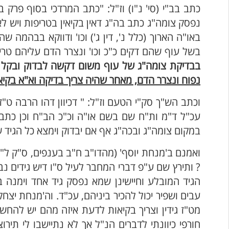
כתב בב"י (סי' נ"ו) וז"ל: "כתב המרדכי בסוף פרק 
נפסק צומה"ג כתב בה"ג דאין בקיאין בטריפות ויש לאסו
באו"ה הארוך (כלל נ', דין ג') וכו' ודווקא בבהמה 
בשל עוף שהם דקים כ"כ וכו' ונצרר הדם עליהם טריפה
בבדיקת צומה"ג של עוף משום דקשה לבדוק ובקל
נפוח ונצרר הדם, מאחר שהיה צריך בדיקה וא"א בקיא
וכתב הש"ך סק"י הטעם וז"ל: " דכיוון דהו הרבה ט"ז
עכ"ל ד"מ ות"ח שם בשם או"ה וכ"כ הב"ח וכן כתב
במקום צומה"ג ובכה"ג אף אם יבדוק וימצא כל הגיד ש
ואמנם ב'מנחת יוסף' (מהדו"ב ח"ב בענפים, ס"ק ל"ד
? ותירץ שם ע"פ דברי המחבר לעיל ס"ו דיש גידים נב
הגיד המובלע וחיישינן שמא נפסק גיד אחד וימנה 
עבים ושפיר יכול להכיר ביניהם, עכ"ד. וה'מנחת יצח
מט"ז גידין וצריך בקיאות לדעת איזה מהם יש להחשיב 
חורפי כיוונתי לדברים הנ"ל אך לא נתיישבו לי תי