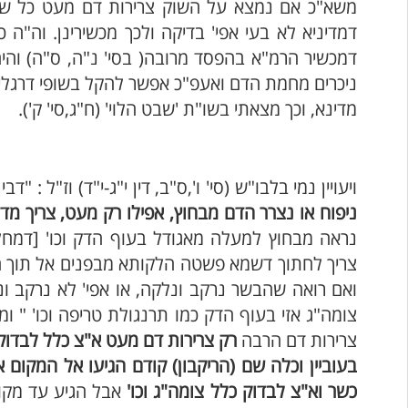
משא"כ אם נמצא על השוק צרירות דם מעט כל שאין ר
דמדיניא לא בעי אפי' בדיקה ולכך מכשירינן. וה"
דמכשיר הרמ"א בהפסד מרובה( בסי' נ"ה, ס"ה) והי
ניכרים מחמת הדם ואעפ"כ אפשר להקל בשופי דרגליים
מדינא, וכך מצאתי בשו"ת 'שבט הלוי' (ח"ג,סי' ק').
ויעויין נמי בלבו"ש (סי' ו',ס"ב, דין י"ג-י"ד) וז"ל : "
ניפוח או נצרר הדם מבחוץ, אפילו רק מעט, צריך מ
נראה מבחוץ למעלה מאגודל בעוף הדק וכו' [דמחל
צריך לחתוך דשמא פשטה הלקותא מבפנים אל תוך הש
ואם רואה שהבשר נרקב ונלקה, או אפי' לא נרקב ונ
צומה"ג אזי בעוף הדק כמו תרנגולת טריפה וכו' " ו
צרירות דם הרבה
רק צרירות דם מעט א"צ כלל לבדוק 
בעוביין וכלה שם (הריקבון) קודם הגיעו אל המקום 
כשר וא"צ לבדוק כלל צומה"ג וכו'
אבל הגיע עד מקו