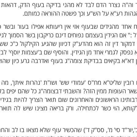
ד וה"ה נצרר הדם לבד לא מהני בדיקה בעוף הדק, דהאות ו
בהגהות רע"א על הש"ע וכך פשטה ההוראה כמותם.
אחד מהגידים שבעוף אזי אין ריעותא אפילו בעור ובשר ס
ל :" אם הגידין בעצמם נפוחים דינם כריקבון בשר הסמוך לגיד
מקור דין זה הוא מהדע"ק דכיוון שהגיע הקילקול כ"כ שש
 נפסק לגמרי אחד מן הגידין. והוסיף שם ב'עצמות יוסף' לב
 דא"א בקיאים בבדיקת צומה"ג בעוף ואדרבה גרע כיון שהוא
ובין שליט"א מח"ס 'עמודי שש' ושו"ת 'נהרות איתן', מה 
שאר העופות ממין הזה? והשבתי דבצומה"ג כל שהם יפים בל
ותינו הראשונים והאחרונים שום תואר הצריך להיות בגידין 
ותא, הוי כשר לכתחילה. ורק בריאה מצינו שיש לה תואר
,יור"ד סי' מ', סס"ק ד') שהכשיר עוף שלא מצאו בו לב והח