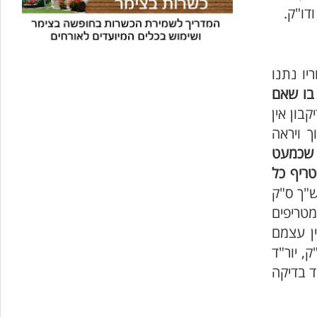
דו"ק.
יו נתנו
 בו שאם
בון אין
 ויראה
 שכמעט
טריף כל
"ך ס"ק
מטריפים
ין עצמם
, יור"ד
ד בדיקה