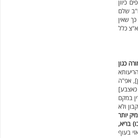
ם כיוון
ו"ב שלם
כך שאין
א"צ כלל
רה כגון
הריעותא
], אפ"ה
 כאצבע]
ין במקם
בון ולא
יק יותר
) בריא,
זי בעוף