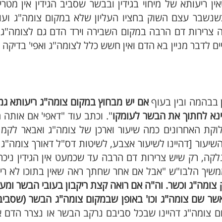
יעותא של מיחוי בגידין ובבשר שסביב הגידין אין מטריפי
ה כשנשבר עצם השוק בחציו העליון שלא במקום צומה"ג וע
ה צרירות דם הרבה במקום השבירה וירד הדם גם לצומה"ג 
 לדבר מניין בא הדם ואין חשש כלל לצומה"ג ואפי' בדיקה 
דבין בבהמה ובין בעוף
אם יש מבחוץ במקום צומה"ג ריעותא גמו
דינא לחתוך את הבשר לעומקו
". וכתב עוד "דאפי' אם אותה 
וקת האחרונים כמה שיעור וארכן של צומה"ג ואבאר לקמן
יעור [דהיינו לשיעור אצבע, לשיטות דס"ל דאורך צומה"ג
לקה, רק שיש צרירות דם הרבה עד שכמעט אין הגידין ניכר
ממשיך הלבו"ש "אבל אם אחר שחתך ראה שאין בתוכו לא ריק
צומה"ג וכשר. וה"ה אם רואה קצת ריקבון בעובי הבשר ומעמ
אשר שם צומה"ג וכו' באופן שבמקום צומה"ג הבשר (שסביבו
ם צומה"ג דהיינו שבכל סביבם נרקב הבשר או נצרר הדם א