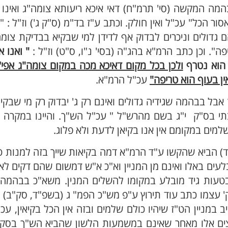
בהמה המקשה (סי' תרמ"ח) דאי איכא ריעותא צומה"ג ואינו 
ר הכל" עכ"ל ואין חולק. וכתב ע"ז בד"מ (ס"ק ג') וז"ל : " 
שהם גדולים וניכרים לבדוק אף לדידן למי שבקיא בבדיקת צומ
". וכן כתב הרמ"א בהג"ה (בסי' נ"ו, ס"ט) וז"ל :
" ואנו אי
 הוא נטרף
ולכן בכל מקום דאיכא מכה במקום צומה"ג אפי' 
ין בעוף הוא טריפה"
עכ"ל הרמ"א.
 אבל בבהמה שגידיה גדולים ואינם רק ג' יבדוק רק מי שבקי
תי בס"ק י"ג בשם מהרש"ל " עכ"ל הש"ך. והיינו במקרה 
למים במקומם אין אנו בקיאן לדעת ולא פלוג.
) הביא שהקשו ע"ד הרמ"א דמה בקיאות שייך בזה למנות ט"
לעים באלו ואינם מן המניין וא"כ א"ש דמשום שהם דקים לא 
בטעות גיד מובלע במקומו להשלים המנין. משא"כ בבהמה 
ק' עצמו כתב עוד תירוץ ע"פ מש"כ הפמ" ג (בשפ"ד, סק"ב) ד
במניין הט"ז שיהיו כולם שלמים ובזה אין הכל בקיאין, עכ"ד
רוצים אלו מאחר שאינם במשמעות הלשון שהביא הש"ך בסק"י