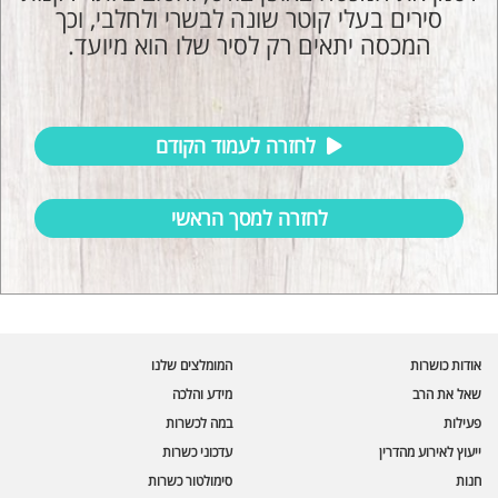
סירים בעלי קוטר שונה לבשרי ולחלבי, וכך
המכסה יתאים רק לסיר שלו הוא מיועד.
לחזרה לעמוד הקודם
לחזרה למסך הראשי
עוזר הכשרות של כושרות
בינה מלאכותית · זמין תמיד
בדיקת חרקים
אודות כושרות
המומלצים שלנו
🪲
חרקים בפירות, ירקות וקטניות
שאל את הרב
מידע והלכה
פעילות
במה לכשרות
שאלות כשרות
📖
מספר כושרות ומאמרי האתר
ייעוץ לאירוע מהדרין
עדכוני כשרות
חנות
סימולטור כשרות
כשרויות מומלצות