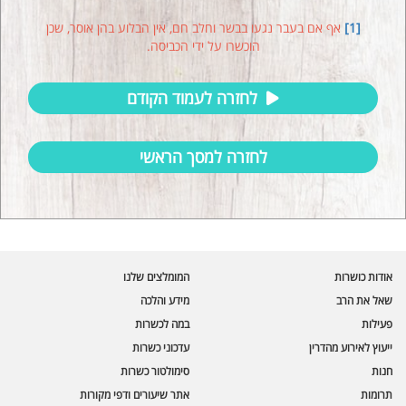
[1]
אף אם בעבר נגעו בבשר וחלב חם, אין הבלוע בהן אוסר, שכן
הוכשרו על ידי הכביסה.
לחזרה לעמוד הקודם
לחזרה למסך הראשי
עוזר הכשרות של כושרות
בינה מלאכותית · זמין תמיד
בדיקת חרקים
אודות כושרות
המומלצים שלנו
🪲
חרקים בפירות, ירקות וקטניות
שאל את הרב
מידע והלכה
פעילות
במה לכשרות
שאלות כשרות
📖
מספר כושרות ומאמרי האתר
ייעוץ לאירוע מהדרין
עדכוני כשרות
חנות
סימולטור כשרות
כשרויות מומלצות
⭐
תרומות
אתר שיעורים ודפי מקורות
מוצרים, מסעדות, עסקים