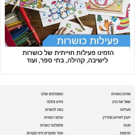
עוזר הכשרות של כושרות
בינה מלאכותית · זמין תמיד
בדיקת חרקים
אודות כושרות
המומלצים שלנו
🪲
חרקים בפירות, ירקות וקטניות
שאל את הרב
מידע והלכה
פעילות
במה לכשרות
שאלות כשרות
📖
מספר כושרות ומאמרי האתר
ייעוץ לאירוע מהדרין
עדכוני כשרות
חנות
סימולטור כשרות
כשרויות מומלצות
⭐
תרומות
אתר שיעורים ודפי מקורות
מוצרים, מסעדות, עסקים