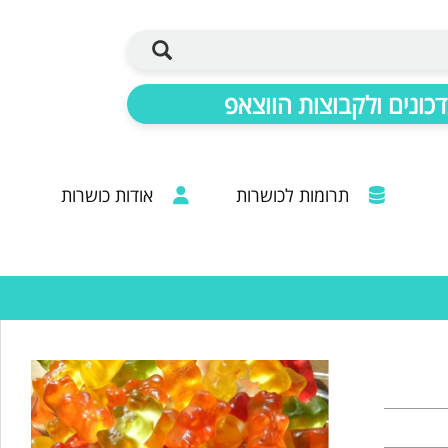
כונים ולקבוצות הווצאפ
תרומות לכושרות
אודות כושרות
ברכות מכל קצוות הרבנות: 20 שנות פעילות