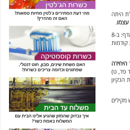
לת היתה
 עצמו
.
החרקים הפנימיים אינם נשטפים מהפרי על ידי השרייתו במים, וכפי שניתן לראות בתוצאות המצורפות בתחתית הדף: ב-8
קודמות
היחידה
 פד, ט)
 הנקיון
 מקילים