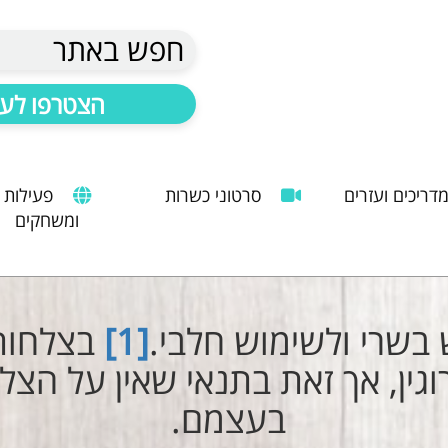
חפש באתר
הצטרפו לעד
דריכים ועזרים
סרטוני כשרות
פעילות
ומשחקים
הנחיות להעסקת עובד זר
מדריך לשימוש במטבח כהלכה
שימוש במכונות קפה ציבוריות
 בשרי ולשימוש חלבי.
[1]
בצלחות 
גין, אך זאת בתנאי שאין על הצל
בעצמם.