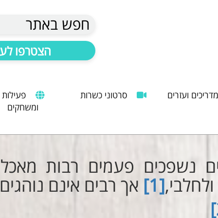
חפש באתר
הצטרפו לעד
דריכים ועזרים
סרטוני כשרות
פעילות
ומשחקים
הנחיות להעסקת עובד זר
מדריך לשימוש במטבח כהלכה
שימוש במכונות קפה ציבוריות
ים נשפכים פעמים רבות מאכלים
ולחלבי,
[1]
אך רבים אינם נוהגים