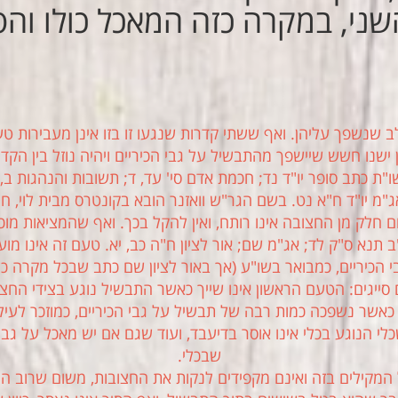
שני, במקרה כזה המאכל כולו והס
 שנשפך עליהן. ואף ששתי קדרות שנגעו זו בזו אינן מעבירות טע
ן ישנו חשש שיישפך מהתבשיל על גבי הכיריים ויהיה נוזל בין הק
ו"ת כתב סופר יו"ד נד; חכמת אדם סי' עד, ד; תשובות והנהגות ב,
"מ יו"ד ח"א נט. בשם הגר"ש וואזנר הובא בקונטרס מבית לוי, ח
 חלק מן החצובה אינו רותח, ואין להקל בכך. ואף שהמציאות מוכי
נ"ב תנא ס"ק לד; אג"מ שם; אור לציון ח"ה כב, יא. טעם זה אינו מ
 הכיריים, כמבואר בשו"ע (אך באור לציון שם כתב שבכל מקרה כ
יגים: הטעם הראשון אינו שייך כאשר התבשיל נוגע בצידי החצו
 כאשר נשפכה כמות רבה של תבשיל על גבי הכיריים, כמוזכר לעיל
כלי הנוגע בכלי אינו אוסר בדיעבד, ועוד שגם אם יש מאכל על גבי
שבכלי.
מקילים בזה ואינם מקפידים לנקות את החצובות, משום שרוב המא