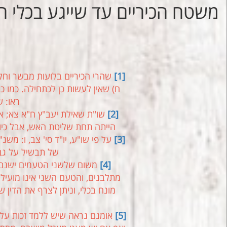
משטח הכיריים עד שייגע בכלי ה
[1]
שהרי הכיריים בלועות מבשר וחלב
ח) שאין לעשות כן לכתחילה. כמו כ
ראו: ש
[2]
שו"ת שאילת יעב"ץ ח"א צא; אג
הייתה תחת שליטת האש, אבל כיום
[3]
על פי שו"ע, יו"ד סי' צב, ו: מש
של תבשיל על גבי
[4]
משום שלשני הטעמים ישנם סי
מתלבנים, והטעם השני אינו מועיל
מונח בכלי, וניתן לצרף את הדין ש
[5]
אומנם נראה שיש ללמד זכות על ה