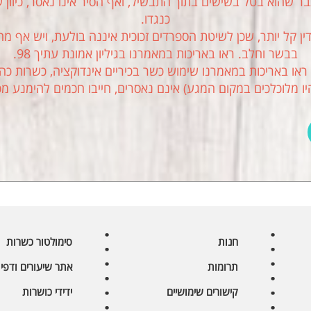
שהוא בטל בשישים בתוך התבשיל, ואף הסיר אינו נאסר, כיוון שב
כנגדו.
דין קל יותר, שכן לשיטת הספרדים זכוכית איננה בולעת, ויש אף 
בבשר וחלב. ראו באריכות במאמרנו בגיליון אמונת עתיך 98.
ראו באריכות במאמרנו שימוש כשר בכיריים אינדוקציה, כשרות כה
יו מלוכלכים במקום המגע) אינם נאסרים, חייבו חכמים להימנע מכ
חנות
סימולטור כשרות
תרומות
אתר שיעורים ודפי 
קישורים שימושיים
ידידי כושרות