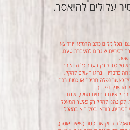
יר עלולים להיאסר.
ם, מכל מקום כתב הרמ"א (יו"ד צא,
דרה לכיריים שיגרום להעברת טעם.
 שפז.
"א סי' כט, שרק בעבר כל החצובה
חה כדבריו – נהגו העולם להקל.
ועיל כאשר נפלה חתיכה או כמות רבה
ל הנשפך נפגם).
בה שאינם רותחים ממש, ואינם
. לכן נהגו להקל רק כאשר המאכל
 הכיריים, בוודאי בטל הוא במאכל
כל הדבוק שם פגום (שאינו אוסר),