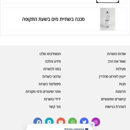
סכנה בשתיית מים בשעת התקופה
עוזר הכשרות של כושרות
בינה מלאכותית · זמין תמיד
בדיקת חרקים
אודות כושרות
המומלצים שלנו
🪲
חרקים בפירות, ירקות וקטניות
שאל את הרב
מידע והלכה
פעילות
במה לכשרות
שאלות כשרות
📖
מספר כושרות ומאמרי האתר
ייעוץ לאירוע מהדרין
עדכוני כשרות
חנות
סימולטור כשרות
כשרויות מומלצות
⭐
תרומות
אתר שיעורים ודפי מקורות
מוצרים, מסעדות, עסקים
קישורים שימושיים
ידידי כושרות
סימולטור תקלות במטבח
🔀
הצהרת נגישות
צור קשר
תערובות כלים ומאכלים
facebook
telegram
youtube
whatsapp
twitter
instagram
✕
💬 צריכים עזרה?