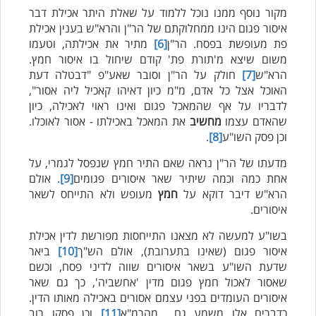
מקור נוסף ממנו נוכל ללמוד על שאלת היתר אכילת דבר
איסור פגום הינו ממחלוקתם של הר"ן והרא"ש בענין אכילת
פת מעופשת בפסח. הר"ן
[6]
מתיר את אכילתה, וטעמו
משום שיצא מ'תורת פת' קודם שיחול בו איסור חמץ.
הרא"ש
[7]
חולק על הר"ן וסובר שאע"פ "דבטלה דעת
האוכל אצל כל אדם, מ"מ כיון דאיהו קאכיל ליה אסור",
לדבריו על אף שהמאכל פגום ואינו ראוי לאכילה, כיון
שהאדם עצמו
מחשיב
את המאכל באכילתו - אסור לאוכלו.
וכן פסק השו"ע
[8]
.
מדעתו של הר"ן נראה שאם התיר חמץ שנפסל לגמרי, על
אחת כמה וכמה שיתיר שאר איסורים פגומים
[9]
. אולם
הרא"ש דיבר דוקא על
חמץ
מעופש ולא התייחס לשאר
איסורים.
בשו"ע למעשה לא מצאנו התייחסות מפורשת לדין אכילת
איסור פגום (שאינו בתערובת), אולם הש"ך
[10]
ביאר
שדעת השו"ע בשאר איסורים שווה לדיני פסח, וכשם
שאסור לאכול חמץ פגום מדין 'אחשביה', כך גם שאר
איסורים העומדים בפני עצמם אסורים באכילה מאותו הדין.
כדברים אלו משמע גם מהרמ"א
[11]
וכן פסקו רוב