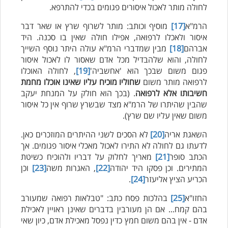
לחולה מותר לאכול איסורים פגומים בכדי להתרפא.
הרמ"א
[17]
מוסיף וכותב: מותר לשרוף שרץ או שאר דבר
איסור ולאכלו לרפואה, אפילו חולה שאין בו סכנה. היד
אברהם
[18]
מבין שמדברי הרמ"א עולה היתר נוסף השייך
לחולה, והוא שלהבדיל מכל אדם שאסור לו לאכול איסור
פגום משום שבכך הוא 'אחשביה'
[19]
, לחולה האוכלו
לרפואה מותר משום
שחוליו מוכיח עליו שאינו אוכלו מחמת
חשיבותו אלא לרפואה
. (בכך הוא חולק על המנחת יעקב
שהבין שהיתרו של הרמ"א מצד שבשרץ שרוף אין כל איסור
משום שאין עליו שם שרץ).
השאגת אריה
[20]
לא הסכים לשני ההיתרים המוזכרים כאן.
לדעתו גם לחולה לא התירו לאכול מאכלי איסור פגומים. אך
הכתב סופר
[21]
מאריך לחלוק על דבריו ולהוכיח כשיטת
המתירים. וכן פסקו היד יהודה
[22]
, האגרות משה
[23]
וכן
הכריע הציץ אליעזר
[24]
.
החזו"א
[25]
בהלכות פסח כתב: "טבלאות רפואה שמעורב
בהם קמח... אם הן מעורבין בדברים שאינן ראויין לאכילת
אדם - אין בהם משום חמץ כדין נפסל מאכילת אדם, כיון שאי