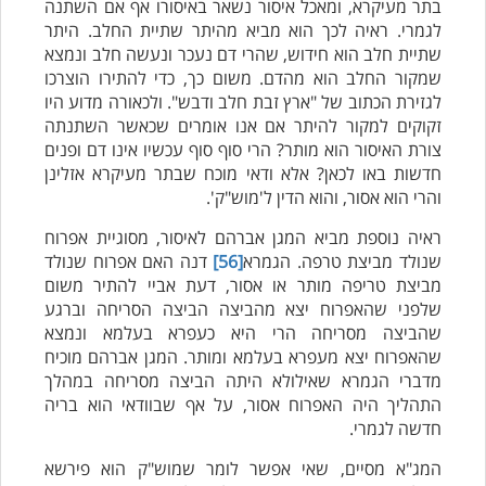
בתר מעיקרא, ומאכל איסור נשאר באיסורו אף אם השתנה
לגמרי. ראיה לכך הוא מביא מהיתר שתיית החלב. היתר
שתיית חלב הוא חידוש, שהרי דם נעכר ונעשה חלב ונמצא
שמקור החלב הוא מהדם. משום כך, כדי להתירו הוצרכו
לגזירת הכתוב של "ארץ זבת חלב ודבש". ולכאורה מדוע היו
זקוקים למקור להיתר אם אנו אומרים שכאשר השתנתה
צורת האיסור הוא מותר? הרי סוף סוף עכשיו אינו דם ופנים
חדשות באו לכאן? אלא ודאי מוכח שבתר מעיקרא אזלינן
והרי הוא אסור, והוא הדין ל'מוש"ק'.
ראיה נוספת מביא המגן אברהם לאיסור, מסוגיית אפרוח
שנולד מביצת טרפה. הגמרא
[56]
דנה האם אפרוח שנולד
מביצת טריפה מותר או אסור, דעת אביי להתיר משום
שלפני שהאפרוח יצא מהביצה הביצה הסריחה וברגע
שהביצה מסריחה הרי היא כעפרא בעלמא ונמצא
שהאפרוח יצא מעפרא בעלמא ומותר. המגן אברהם מוכיח
מדברי הגמרא שאילולא היתה הביצה מסריחה במהלך
התהליך היה האפרוח אסור, על אף שבוודאי הוא בריה
חדשה לגמרי.
המג"א מסיים, שאי אפשר לומר שמוש"ק הוא פירשא