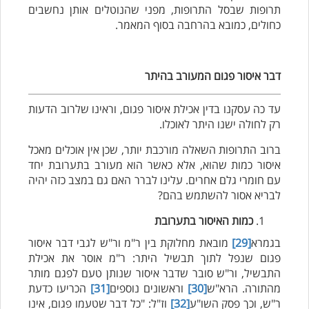
תרופות שבסל התרופות, מפני שהנוטלים אותן נחשבים
כחולים, כמובא בהרחבה בסוף המאמר.
דבר איסור פגום המעורב בהיתר
עד כה עסקנו בדין אכילת איסור פגום, וראינו שלרוב הדעות
רק לחולה ישנו היתר לאוכלו.
ברוב התרופות השאלה מורכבת יותר, שכן אין אוכלים מאכל
איסור כמות שהוא, אלא כאשר הוא מעורב בתערובת יחד
עם חומרי גלם אחרים. עלינו לברר האם גם במצב כזה יהיה
לבריא אסור להשתמש בהם?
כמות האיסור בתערובת
בגמרא
[29]
מובאת מחלוקת בין ר"מ ור"ש לגבי דבר איסור
פגום שנפל לתוך תבשיל היתר: ר"מ אוסר את אכילת
התבשיל, ור"ש סובר שדבר איסור שנותן טעם לפגם מותר
מהתורה. הרא"ש
[30]
וראשונים נוספים
[31]
הכריעו כדעת
ר"ש, וכך פסק השו"ע
[32]
וז"ל: "כל דבר שטעמו פגום, אינו