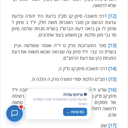
שלא לרפואה.
[12]
דרכי תשובה סימן קג סק"כ בדעת היד יהודה ובדעת
בדיקת חרקים
🪲
ערוגת הבשם וכן סובר האגרות משה חלק יו"ד ב סימן ל
חרקים בפירות, ירקות וקטניות
וסימן לז וכן נראה דעת הגרש"ז בשו"ת מנחת שלמה סימן
סד גבי מזון מלכות וכן משמע בעוד אחרונים.
שאלות כשרות
📖
מספר כושרות ומאמרי האתר
[13]
ספר התערובות פרק ט ד"ה ואומר ששלשה ועיין
בשו"ת הר צבי יו"ד סימן צה שנראה שהוא משווה את דעת
כשרויות מומלצות
⭐
המנחת כהן עם דעת הרמב"ם.
מוצרים, מסעדות, עסקים
[14]
דרכי תשובה סימן קג ס"ק ה.
סימולטור תקלות במטבח
🔀
תערובות כלים ומאכלים
[15]
רמב"ם הלכות יסודי התורה פרק ה הלכה ח.
[16]
שו"ע יו"ד סימן קנה סעיף ג כן עיין בדרכי תשובה יו"ד
✕
💬 צריכים עזרה?
סימן קג ס"ק ג ד"ה ועיין בשו"ת זרע אברהם, שהביא רשימה
נסו את הבינה המלאכותית שלנו לשאלות
של פסוקים שהתירו לשתות מרה של בבהמה טמאה
כשרות
לרפואה לחולה שאין בו סכנה משום שטעמה פגום לאכילת
נסו עכשיו ←
אדם.
[17]
שם.