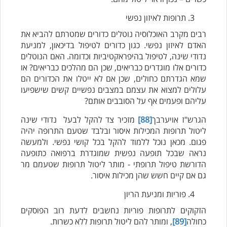
תרופות לאיזון נפשי
רבים מקרב האוכלוסיה נוטלים כדורים שמטרתם להביא את
האדם לאיזון נפשי. כגון כדורים לטיפול בדיכאון, למניעת
נדודי שינה, לטיפול בהיפראקטיביות וכדומה. האם הנוטלים
כדורים אלו מוגדרים כבריאים, שכן הם מהלכים כבריאים? או
שמא הגדרתם כחולים, שכן אם לא ייטלו את הכדורים הם
עלולים למצוא את עצמם במצבים נפשיים קשים שישפיעו
עליהם ופעמים אף על הסובבים אותם?
הגרש"ז אויערבך
[88]
מזכיר צד להקל לבעל נדודי שינה
ליטול תרופות המכילות איסור ובלבד שטעם התרופה יהיה
פגום. מכאן נוכל ללמוד להקל בכל קושי נפשי. ולמעשה
נראה שבכל תופעה נפשית שמוגדרת ברפואה כתופעה
הדורשת טיפול תרופתי - מותר ליטול תרופות שטעמם מר
גם אם קיים חשש שהן מכילות איסור.
פוריות ומניעת הריון
הזקוקים לתרופות פוריות נחשבים לדעת רוב הפוסקים
כחולה
[89]
, ומותר להם ליטול תרופות ללא כשרות.