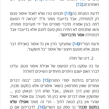
האחרונים.
[12]
לדעת המנחת כהן
[13]
חכמים גזרו שלא לאכול איסור פגום
רק לכתחילה, אבל בדיעבד מותר וז"ל: "ונראה לי הטעם
למה בעין אסורה מדברי סופרים ועל ידי תערובת מותרת,
והוא שחכמים לא התירו נותן טעם לפגם אלא בדיעבד אבל
לכתחילה
אסור מדבריהם
".
ודעת הפר"ח
[14]
שמעיקר הדין אין כל איסור באכילת דבר
פגום, אלא מטעם חיצוני של איסור "בל תשקצו".
דינו של חולה
עד כה עסקנו בדין הפשוט של אכילת איסור פגום. עלינו
לברר האם ישנם היתרים מיוחדים השייכים לחולה?
הרמב"ם בהלכות יסודי התורה
[15]
כתב: "במה דברים
אמורים שאין מתרפאין בשאר איסורים אלא במקום סכנה,
בזמן שהן דרך הנאתן ...אבל שלא דרך הנאתן כגון ...
שמשקין אותו דברים שיש בהן מר מעורב עם אסורי מאכל
שהרי אין בהן הנאה לחיך - הרי זה מותר
ואפילו שלא
במקום סכנה
" כך פסק גם השו"ע
[16]
. לדבריהם אם כן