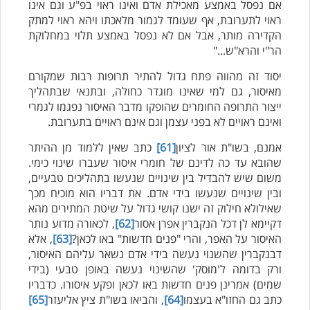
אם נפסל באמצע מאכילת אדם ואינו ראוי בפ"ע וגם אינו
ראוי לתערובת, אף שעומד לגמור מלאכתו ויהא ראוי למתק
הקדירה מותר, אבל אם לא נפסל באמצע תלוי במחלוקת
הר"י והרא"ש..."
יסוד זה מהווה פתח גדול להתיר תרופות רבות שמקורם
מאיסור, גם למי שאינו מוגדר כחולה, ובתנאי שבתהליך
ייצור התרופה החומרים שהופקו מדבר האיסור נפגמו לגמרי
ואינם ראויים לא בפני עצמן וגם אינם ראויים בתערובת.
אמנם, בשו"ת אור לציון
[61]
כתב שאין ללמוד מן ההיתר
שהובא עד כה לדינם של חומרי איסור שעברו שינוי כימי.
משום שיש להבדיל בין שינויים שנעשו בתהליכים טבעיים,
ובין שינויים שנעשו בידי אדם. את דבריו הוא מוכיח מכך
שאילולא חילוק זה ישנו קושי גדול על שיטת המתירים מהא
דקיימא לן דכל הנקברין אפרן אסור
[62]
, לכאורה מדוע נותר
האיסור על האפר, והרי "פנים חדשות" באו לכאן?
[63]
, אלא
דבנקברין שהשנוי נעשה בידי אדם נשאר עליהם האיסור,
ורק בדומה ל'מוסק' שהשינוי נעשה באופן טבעי (בידי
שמים) אמרינן פנים חדשות באו לכאן ופקע איסורו. כדבריו
כתב גם החזו"א בעצמו
[64]
, והביאו בשו"ת ציץ אליעזר
[65]