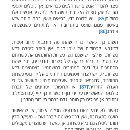
כיצד להגדיר אנשים שמהלכים כבריאים, אך נוטלים תוספי
מזון לחיזוק גופם? הלכתית, קשה מאד להגדיר אנשים אלו
כחולים
[85]
. ויש לדונם כדין בריאים שאין בהם היתר אלא
באיסור פגום מועט בתערובת, או למתירים כשנשנתה
צורתו.
[86]
משום כך: כאשר ברור שהתרופה מורכבת מרוב איסור.
לדוגמא: קפסולות של שמן דגים, אין היתר ליטלה בלא
כשרות. יש לציין שישנם גופי כשרות החותמים את כשרותם
על ויטמינים בלא בדיקה של כשרות הרכיבים, תוך שהם
מסתמכים על דעת המתירים להשתמש בויטמינים ללא
כשרות. לכן יש לצרוך ויטמינים החתומים על ידי גופי כשרות
מהודרים, לדוגמא: ויטמנים שעליהם מצויין 'מאושר על ידי
העדה החרדית'
[87]
, או תרופות וויטמינים של חברת
סולגאר המאושרים על ידי גוף הכשרות כף קיי (עם הסמל כ
ובתוכה K) מכילים רק חומרי גלם ברמת כשרות מהדרין.
כאשר לא ידוע האם התרופה מכילה איסור, או שהאיסור
מועט בתערובת, ואין דרך פשוטה לברר זאת – מעיקר הדין
מותר ליטלה גם בלא כשרות, אך כאשר יש מוצרים מקבילים
כשרים – נכון וראוי ליטול מהם.