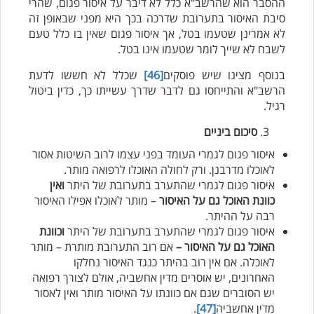
ההסבר הוא שהרשב"א כלל לא דיבר על איסור פגום, שהרי
סיבת האיסור בתערובת שדרכה בכך היא מפני שבאופן זה
לא אמרינן שטעמו בטל, אך איסור פגום שאין בו כלל טעם
לשבח לא שייך לומר שטעמו אינו בטל.
בנוסף מצינו שיש פוסקים
[46]
שכלל לא חששו לדעת
הרשב"א והתייחסו גם לדבר שדרך עשייתו כך, כדין ביטול
רגיל.
סיכום ביניים
איסור פגום לגמרי העומד בפני עצמו לרוב השיטות אסור
לאוכלו מדרבנן. ורק לחולה האוכלו לרפואה מותר.
איסור פגום לגמרי שהתערב בתערובת של היתר
ואין
כוונת האוכל גם על האיסור
– מותר לאוכלו אפילו האיסור
רבה על ההיתר.
איסור פגום לגמרי שהתערב בתערובת של היתר
וכוונת
האוכל גם על האיסור –
אם רוב התערובת מותרת – מותר
לאוכלה. אם אין רוב בהיתר כנגד האיסור נחלקו
האחרונים, יש אוסרים מדין אחשביה, אולם לצורך רפואה
יש הסוברים שגם אם כוונתו על האיסור מותר ואין לאסור
מדין אחשביה
[47]
.