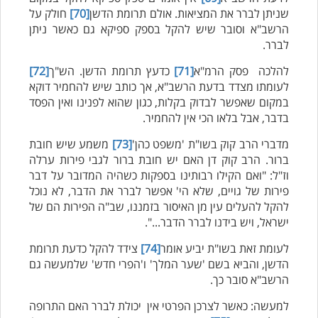
שניתן לברר את המציאות. אולם תרומת הדשן
[70]
חולק על
הרשב"א וסובר שיש להקל בספק ספיקא גם כאשר ניתן
לברר.
להלכה פסק הרמ"א
[71]
כדעץ תרומת הדשן. הש"ך
[72]
לעומתו מצדד בדעת הרשב"א, אך כותב שיש להחמיר דוקא
במקום שאפשר לבדוק בקלות, כגון שהוא לפנינו ואין הפסד
בדבר, אבל בלאו הכי אין להחמיר.
מדברי הרב קוק בשו"ת 'משפט כהן'
[73]
משמע שיש חובת
ברור. הרב קוק דן האם יש חובת ברור לגבי פירות ערלה
וז"ל: "ואם הקילו רבותינו בספקות כשהיה המדובר על דבר
פירות של גויים, שלא הי' אפשר לברר את הדבר, לא נוכל
להקל להעלים עין מן האיסור בזמננו, שב"ה הפירות הם של
ישראל, ויש בידנו לברר הדבר...".
לעומת זאת בשו"ת יביע אומר
[74]
צידד להקל כדעת תרומת
הדשן, והביא בשם 'שער המלך' ו'הפרי חדש' שלמעשה גם
הרשב"א סובר כך.
למעשה: כאשר לצרכן הפרטי אין יכולת לברר האם התרופה