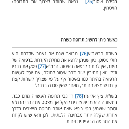
מכילה איסור
[75]
- נראה שמותר לצרוך את התרופה/
הויטמין.
כאשר ניתן להשיג תרופה כשרה
בשו"ת הרשב"א
[76]
מבואר שגם אם נאמר שקדחת הוא
חולי מסוכן, כיון שניתן לרפא את מחלת הקדחת ברפואה של
היתר, אין להתיר לרפאה באיסור. הרמ"א
[77]
פסק את דבריו
וז"ל: 'ואין מתירין שום דבר איסור לחולה, אם יוכל לעשות
הרפואה בהיתר כמו באיסור אף על פי שצריך לשהות קצת
קודם שימצא ההיתר, מאחר שאין סכנה בדבר.'
בשו"ת ציץ אליעזר
[78]
דן גבי תרופה העשויה מדם כבד,
בתשובה הוא מביא צדדים להקל אך מצטט את דברי הרמ"א
וכותב ששמע מפי רופא שאת אותה תרופה מייצרים בדרך
אחרת שקלה יותר מבחינה הלכתית, ולכן ודאי שיש לקחת
את התרופה הבעייתית פחות.