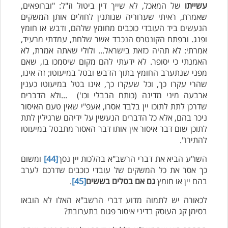
עשייתו
של המאכל, לא שייך דין ביטול וז"ל: "וברופאים,
שאמרת, ראיתי שערוריה שנותנין לחולים אותן המשקים
הנעשים ביד העובדי כוכבים מחומץ שלהם, ודבש או חומץ
ופנג. ובפתח הקונטרס הנכבד אשר שלחת, עמדתי מרעיד,
אמרתי: לא תהיה כזאת בישראל... ולולי שאתה אמרת, לא
האמנתי כי יסופר. לא ידעתי להם מקום שיסמכו בו, שאם
מפני שנתערב החומץ בתוך הדבש ובטל במיעוטו; זה אינו,
שהרי עקרו כך, וכל שעקרו כך, אינו בטל במיעוטו כענין
ארבעה מיני מדינה (כותח הבבלי וכו') ...ולא הדברים
שדרכן לתת לתוכו יין בלבד אסרו, אעפ"י שאין טעם האיסור
ניכר בהם, אלא כל הדברים הנעשין על ידיהם שרגילין לתת
לתוכן שום דבר איסור אין אותו דבר האסור מתבטל במיעוטו
להתירו".
השו"ע הביא את דברי הרשב"א בהלכות יין נסך
[44]
ומשום
כך אסר את כל המשקים של עובדי כוכבים שדרכם לערב
בהם יין או חומץ
גם אם בטלים בששים
[45]
.
לכאורה יש לתמוה מדוע דברי הרשב"א האלו לא הובאו
בסימן קג העוסק בדיני איסור פגום בתערובת?