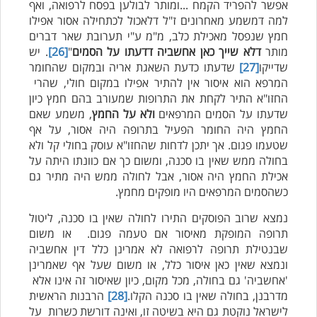
אפשר להפריד הקמח ...ומותר לבולען בפסח לרפואה, ואף
למה דמשמע מאחרונים ז"ל דלאכול לכתחילה אסור אפילו
חמץ שנפסל מאכילת כלב, מ"מ ע"י תערובת שאר דברים
מותר
דלא שייך כאן אחשביה דדעתו על הסמים
"
[26]
. יש
שדייקו
[27]
שדעתו כדעת השאגת אריה ובמקום שהחומר
המרפא הוא איסור אין להתיר אפילו במקום חולי, שהרי
החזו"א התיר לקחת את התרופות שמעורב בהם חמץ כיון
שדעתו על הסמים המרפאים
ולא על החמץ
, משמע שאם
החמץ היה החומר הפעיל בתרופה היה אסור, על אף
שטעמו פגום. אך יתכן לדחות שהחזו"א עוסק בחולי קל ולא
בחולה ממש שאין בו סכנה, ומשום כך אם כוונתו היתה על
אכילת החמץ היה אסור, אבל לחולה ממש היה מתיר גם
כשהסמים המרפאים היו מופקים מחמץ.
נמצא שרוב הפוסקים התירו לחולה שאין בו סכנה, ליטול
תרופה המופקת מאיסור אם טעמה פגום. או משום
שבנטילת תרופה לרפואה לא אמרינן כלל דין אחשביה
ונמצא שאין כאן איסור כלל, או משום שעל אף שאמרינן
'אחשביה' גם בחולה, מכל מקום, כיון שאיסור זה אינו אלא
מדרבנן, בחולה שאין בו סכנה הקלו.
[28]
הרבנות הראשית
לישראל נוקטת גם היא בשיטה זו, ואינה דורשת כשרות על