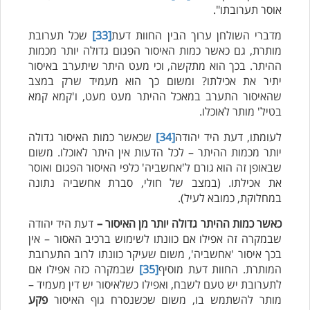
אוסר תערובתו".
מדברי השולחן ערוך הבין החוות דעת
[33]
שכל תערובת
מותרת, גם כאשר כמות האיסור הפגום גדולה יותר מכמות
ההיתר. בכך הוא מתקשה, וכי מעט היתר שיתערב באיסור
יתיר את אכילתו? ומשום כך הוא מעמיד שרק במצב
שהאיסור התערב במאכל ההיתר מעט מעט, ו'קמא קמא
בטיל' מותר לאוכלו.
לעומתו, דעת היד יהודה
[34]
שכאשר כמות האיסור גדולה
יותר מכמות ההיתר – לכל הדעות אין היתר לאוכלו. משום
שבאופן זה הוא גורם ל'אחשביה' כלפי האיסור הפגום ואוסר
את אכילתו. (במצב של חולי, סברת אחשביה נתונה
במחלוקת, כמובא לעיל).
כאשר כמות ההיתר גדולה יותר מן האיסור –
דעת היד יהודה
שבמקרה זה אפילו אם כוונתו לשימוש ברכיב האסור – אין
בכך איסור 'אחשביה', משום שעיקר כוונתו לרוב התערובת
המותרת. החוות דעת מוסיף
[35]
שבמקרה כזה אפילו אם
לתערובת יש טעם לשבח, ואפילו כשלאיסור יש דין מעמיד –
מותר להשתמש בו, משום שכשנסרח גוף האיסור
פקע