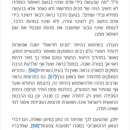
וז"ל: "מה שנעשה בידי אדם שינוי בגשם האיסור המתירו
לא חשיב הויה של פנים החדשות ולא נאמר אלא בנעשה
ממילא ובידי שמים". בטעם הדבר נראה לבאר דשינוי בידי
אדם נחשב רק לשינוי צורה, ולא שינוי במהות הדבר,
לעומת שינוי טבעי שמשנה את מהותו ומבטל את שם
האיסור ממנו.
הערה: בשימוש בהיתר "פנים חדשות" ישנה אפשרות
להתיר חומרי גלם רבים המופקים מאיסור בתעשיית המזון,
כאשר בתהליך הייצור החומר נפגם ואחר כך חוזר להיות
ראוי אך בצורה שונה. בפועל נראה שעל אף שלדעת הרבה
פוסקים לכאורה נראה שאין כל בעיה כשרותית
[66]
- נזהרים
הפוסקים מלהתיר זאת באופן גורף
[67]
. גם בתרופות נראה
שרבים נזהרו מלהשתמש בהיתר זה. כדוגמת החזו"א שעל
אף שהתיר את המוש"ק, בהלכות פסח התיר תרופה כימית
המכילה חמץ רק לחולה שאין בו סכנה. וכן גם הרבנות
הראשית לישראל אינה מאשרת תרופות המכילות איסור למי
שאינו חולה.
יתכן, שהטעם לכך שהיתר זה נתון בסימן שאלה, הם דברי
הגאון הרוגאצ'ובי בספרו "מפענח צפונות"
[68]
, שמדבריו