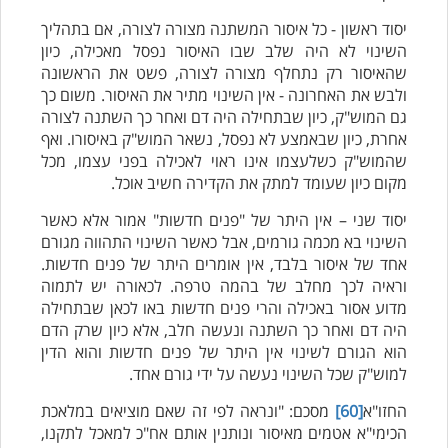
יסוד ראשון - כל איסור המשתנה מצורה לצורה, אם בתהליך
השינוי לא היה שלב שבו האיסור נפסל מאכילה, כיון
שהאיסור רק נתחלף מצורה לצורה, פשט את הראשונה
ולבש את האחרונה - אין השינוי מתיר את האיסור. משום כך
גם המוש"ק, כיון שבתחילה היה דם ואחר כך השתנה לצורה
אחרת, כיון שבאמצע לא נפסל, נשאר המוש"ק באיסורו. ואף
שהמוש"ק כשלעצמו אינו ראוי לאכילה בפני עצמו, מכל
מקום כיון שעומד למתק את הקדירה חשיב אוכל.
יסוד שני – אין היתר של "פנים חדשות" אמור אלא כאשר
השינוי בא מכמה גורמים, אבל כאשר השינוי התהווה מגורם
אחד של איסור בלבד, אין אומרים היתר של פנים חדשות.
וראיה לכך מחלב של בהמה טרפה. לכאורה יש לתמוה
מדוע אסור באכילה והרי פנים חדשות באו לכאן שבתחילה
היה דם ואחר כך השתנה ונעשה חלב, אלא כיון שרק הדם
הוא הגורם לשינוי אין היתר של פנים חדשות והוא הדין
למוש"ק שכל השינוי נעשה על ידי גורם אחד.
החזו"א
[60]
מסכם: "ונראה לפי זה שאם מוציאים במלאכת
הכימי"א אטמים מאיסור ונותנין אותם אח"כ למאכל לתקנו,