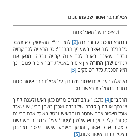
אכילת דבר איסור שטעמו פגום
איסורו של מאכל פגום
בגמרא מסכת עבודה זרה
[2]
למדו חז"ל מהפסוק 'לא תאכל
כל נבלה לגר אשר בשעריך תתננה': כל הראויה לגר קרויה
נבלה ושאינה ראויה לגר אינה קרויה נבלה. מכאן אנו
למדים
שמן התורה
אין איסור באכילת דבר איסור פגום, וכך
היא הסכמת כלל הפוסקים.
[3]
השאלה האם ישנו
איסור מדרבנן
על אכילת דבר איסור פגום
נתונה במחלוקת ראשונים:
הרמב"ם
[4]
כתב: "עירב דברים מרים כגון ראש ולענה לתוך
יין נסך או לתוך קדרה של נבלה ואכלן כשהן מרין, או שאכל
אוכל האסור אחר שהסריח והבאיש ובטל מאוכל אדם הרי זה
פטור". כלל ידוע הוא שלשון 'פטור' אצל הרמב"ם משמשת
ל'פטור אבל אסור', ומכאן משמע שישנו איסור מדרבנן
באכילת דבר איסור פגום.
[5]