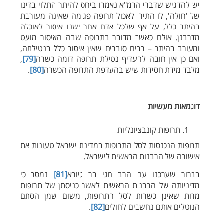
יש להדגיש שדברי הרמ"א נאמרו ביחס להיתר התלוי בדינו
של 'חולה', לו התירו לאכול תרופה פגומה שאינה מעורבת
בהיתר כלל, על אף שלכל אדם אחר ישנו איסור לאוכלה
מדרבנן. אולם כאשר מדובר בתרופה שבה האיסור מועט
ומעורב בהיתר – רבים סוברים שאין איסור כלל בנטילתה,
ואם כן אין חובה להעדיף נטילת תרופה דומה כשרה
[79]
,
מלבד מידת חסידות שיש בהעדפת התרופה הכשרה
[80]
.
דוגמאות מעשיות
תרופות קונבציונליות
תרופות הנכנסות לסל התרופות במדינת ישראל טעונות את
אישורה של הרבנות הראשית לישראל.
בברור שערכנו עם הרב חגי בר גיורא
[81]
נמסר כי
מדיניותה של הרבנות הראשית לאשר כניסתן של תרופות
מרות שאינן כשרות לסל התרופות, משום שמן הסתם
הנוטלים אותם נחשבים לחולים
[82]
.