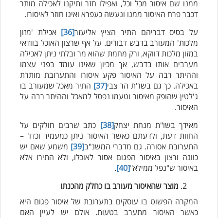
ממנו שם איסור מכל וכל, ואפילו חזר ותיקנו לאכילה מותר
דכבר פרח האיסור ממנו ונעשה כעפרא ואינו חוזר לאיסורו.
על בסיס דבריהם התיר הציץ אליעזר
[36]
אכילת 'מזון
מלכות' המעורב בדבש דבורים. על אף שרצון האוכל בוודאי
במזון מלכות דווקא, ורק מחמת שהוא מר ובלתי ניתן לאכילה
מערבים אותו בדבש, אך מכיון שאינו עומד בפני עצמו
וההיתר רבה על האיסור פקע איסורו והתערובת מותרת
באכילה. כך גם בשו"ת הר צבי
[37]
התיר מאכל שמעורב בו
ג'לטין שהופק מאיסור וטעמו נפסל למאכל וההיתר רבה על
האיסור.
מאידך בשו"ת מנחת יצחק
[38]
כתב שרבים חולקים על
החוות דעת, ולדעתם כאשר האיסור ניתן כמעמיד וכדו' –
התערובת אסורה. גם מדברי המשנ"ב
[39]
משמע שאם יש
כוונה ורצון באיסור הפגום אסור לאוכלו, ולא התירו אלא
באיסור ש"נפל ממילא"
[40]
.
מוצר שהאיסור מעורב בו כחלק מהכנתו
המקרה הפשוט בו עוסקים בתערובת של איסור פגום היא
כאשר האיסור מתערב בטעות. אולם יש לעיין האם