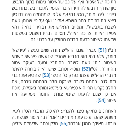
חתיכה של איסור ואף על גב שהאיסור נימוח בתוך הדבש,
כיון שדרך הדבש להחזיר הדבר הנופל לתוכו דבש, כמו דבש
דיינינן ליה ומותר, הכא נמי אף על פי שמתחלה היה דם כיון
דיצא מתורת דם בתר השתא אזלינן ואף על פי שנותן טעם
לשבח בתבשיל', ומסיים הרא"ש את דבריו "ונראה דהא
אפילו ראייתו צריכה ראיה". מסיום דבריו משמע בפשטות
שדעתו לאיסור כדעת הרז"ה החולק על רבנו יונה.
הב"ח
[51]
מבאר שגם הרא"ש מודה שאם נעשה 'פירשא'
מותר, אלא דמי הוא הנביא שהגיד שנעשה פירשא דשמא
האיסור נותן טעם לשבח בהיתר? וטעם כעיקר אסור
מהתורה. הט"ז
[52]
מוסיף וכותב שיש ראיה ברורה להיתר
מדברי הרא"ש עצמו בפרק כל הבשר
[53]
שהביא את דברי
ר"ת לגבי בהמה כשרה שינקה חלב מבהמה טרפה, אם
החלב נקרש הרי הוא כפירשא בעלמא ומותר באכילה. מוכח
אם כן שגם לדעתו שינוי צורת החומר מפקיעה את
איסורו
[54]
.
האחרונים נחלקו כיצד להכריע להלכה. מדברי הט"ז לעיל
משמע שהכריע כדעת המתירים לאכול דבר איסור שנשתנה
צורתו. מאידך המגן אברהם
[55]
חלק וכתב שלעולם אזלינן