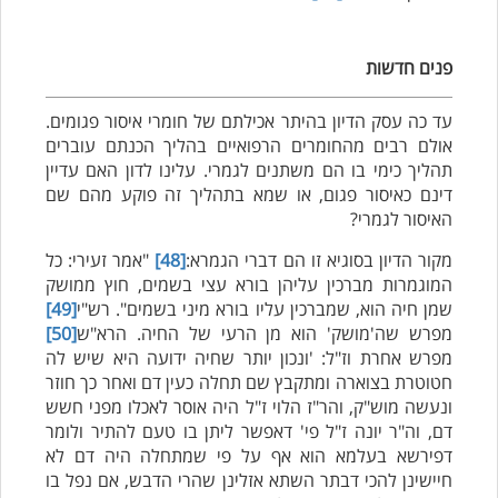
פנים חדשות
עד כה עסק הדיון בהיתר אכילתם של חומרי איסור פגומים.
אולם רבים מהחומרים הרפואיים בהליך הכנתם עוברים
תהליך כימי בו הם משתנים לגמרי. עלינו לדון האם עדיין
דינם כאיסור פגום, או שמא בתהליך זה פוקע מהם שם
האיסור לגמרי?
מקור הדיון בסוגיא זו הם דברי הגמרא:
[48]
"אמר זעירי: כל
המוגמרות מברכין עליהן בורא עצי בשמים, חוץ ממושק
שמן חיה הוא, שמברכין עליו בורא מיני בשמים". רש"י
[49]
מפרש שה'מושק' הוא מן הרעי של החיה. הרא"ש
[50]
מפרש אחרת וז"ל: 'ונכון יותר שחיה ידועה היא שיש לה
חטוטרת בצוארה ומתקבץ שם תחלה כעין דם ואחר כך חוזר
ונעשה מוש"ק, והר"ז הלוי ז"ל היה אוסר לאכלו מפני חשש
דם, וה"ר יונה ז"ל פי' דאפשר ליתן בו טעם להתיר ולומר
דפירשא בעלמא הוא אף על פי שמתחלה היה דם לא
חיישינן להכי דבתר השתא אזלינן שהרי הדבש, אם נפל בו