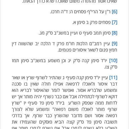
שאינו אסור מהתורה משום שאוכלו שלא כדרך הנאתו.
[6]
ר"ן על הרי"ף פסחים ה: ד"ה חרכו.
[7]
פסחים פרק ב סימן א.
[8]
סימן תמב סעיף ט ועיין במשנ"ב ס"ק מג.
[9]
עיין רמב"ם הלכות חו"מ פרק ד הלכה יב שהשווה דין
חמץ פגום לשאר איסורים פגומים.
[10]
יו"ד סימן קנה ס"ק יג וכן משמע במשנ"ב סימן תמז
ס"ק צו.
[11]
עיין יו"ד סימן קנה סעיף ג שהתיר לשרוף שרץ או שאר
דבר איסור ולאוכלו לרפואה אפילו חולה שאין בו סכנה
ומשמע שלבריא אסור. ואפשר לומר שהאיסור לבריא הוא
דוקא לשרוף לכתחילה אבל אם כבר נשרף יהיה מותר אך יש
לדחות ממה שפסק השו"ע ביו"ד סימן פד סעיף יז "שרץ
שרוף מותר לאוכלו משום רפואה" ומשמע שלא לצורך
רפואה אסור ושם מדובר שהשרץ כבר שרוף. אך בדרכי
תשובה סימן פד ס"ק קצה הביא פוסקים שהעמידו את
עוזר הכשרות של כושרות
השו"ע בלא נשרף לגמרי אבל אם נשרף לגמרי מותר אף
בינה מלאכותית · זמין תמיד