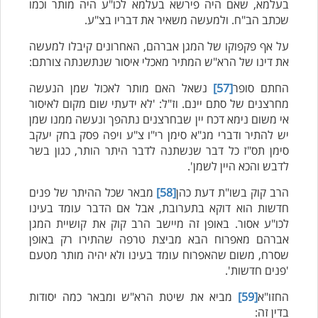
בעלמא, שאם היה פירשא בעלמא לכו"ע היה מותר וכמו
שכתב הב"ח. ולמעשה משאיר את דבריו בצ"ע.
על אף פקפוקו של המגן אברהם, האחרונים קיבלו למעשה
את דינו של הרא"ש המתיר מאכלי איסור שנתשנתה צורתם:
החתם סופר
[57]
נשאל האם מותר לאכול שמן הנעשה
מחרצנים של סתם יינם. וז"ל: 'לא ידעתי שום מקום לאיסור
אי משום נימא דכח יין שבחרצנים נתהפך ונעשה ממנו שמן
יש להתיר ודברי מג"א סימן רי"ו צ"ע ויפה פסק בחק יעקב
סימן תס"ז כל דבר שנשתנה לדבר היתר הותר, כגון בשר
לדבש והכא היין לשמן'.
הרב קוק בשו"ת דעת כהן
[58]
מבאר שכל ההיתר של פנים
חדשות הוא דוקא בתערובת, אבל אם הדבר עומד בעינו
לכו"ע אסור. באופן זה מיישב הרב קוק את קושיית המגן
אברהם מאפרוח הבא מביצת טרפה שהתירו רק באופן
שסרח, משום שהאפרוח עומד בעינו ולא יהיה מותר מטעם
'פנים חדשות'.
החזו"א
[59]
מביא את שיטת הרא"ש ומבאר כמה יסודות
בדין זה: