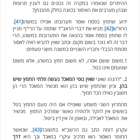
ההיתרים שנאמרו במקרה זה נכונים גם לענין תרופות
שבהן מערבים את האיסור בכוונה כחלק מהכנתן?
ידוע שחמץ בפסח אוסר תערובתו אפילו במשהו
[41]
.
הרא"ש
[42]
מביא את דברי הראב"ד שתמה על הרי"ף מניין
לו שחמץ בפסח אוסר בהנאה את התערובות במשהו, הרי
דבר זה לא נזכר בשום מקום. וכתב שאין להביא ראיה לאסור
מכותח הבבלי וחבריו השנויים במשנה משני טעמים:
1.משום ששם אסרו, לא משום חמץ במשהו, אלא משום
שטעמם אינו בטל.
2. "דהנהו שאני
שאין גופי המאכל נעשה זולתי החמץ שיש
בהן.
וכיון שהחמץ שיש בהן הוא מכשיר המאכל הרי הן
חשובין כאילו הכל חמץ".
מהתרוץ השני משמע שאפילו אם היה טעם החמץ בטל
בששים אין להקל ולהתירו כאשר שמרכיב החמץ מכשיר
את המאכל לאכילה, ובאופן זה אין דין ביטול.
עקרון דומה כתב גם הרשב"א בתשובה
[43]
, שכאשר
החומר האסור הוא מרכיב עיקרי במאכל וכך היא
דרך