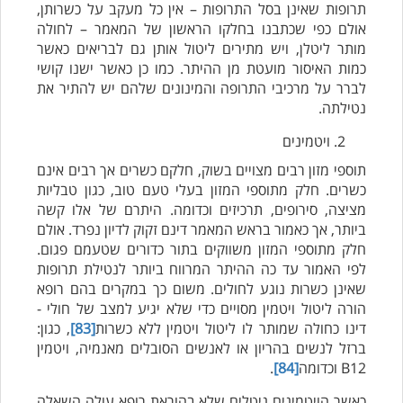
תרופות שאינן בסל התרופות – אין כל מעקב על כשרותן,
אולם כפי שכתבנו בחלקו הראשון של המאמר – לחולה
מותר ליטלן, ויש מתירים ליטול אותן גם לבריאים כאשר
כמות האיסור מועטת מן ההיתר. כמו כן כאשר ישנו קושי
לברר על מרכיבי התרופה והמינונים שלהם יש להתיר את
נטילתה.
ויטמינים
תוספי מזון רבים מצויים בשוק, חלקם כשרים אך רבים אינם
כשרים. חלק מתוספי המזון בעלי טעם טוב, כגון טבליות
מציצה, סירופים, תרכיזים וכדומה. היתרם של אלו קשה
ביותר, אך כאמור בראש המאמר דינם זקוק לדיון נפרד. אולם
חלק מתוספי המזון משווקים בתור כדורים שטעמם פגום.
לפי האמור עד כה ההיתר המרווח ביותר לנטילת תרופות
שאינן כשרות נוגע לחולים. משום כך במקרים בהם רופא
הורה ליטול ויטמין מסויים כדי שלא יגיע למצב של חולי -
דינו כחולה שמותר לו ליטול ויטמין ללא כשרות
[83]
, כגון:
ברזל לנשים בהריון או לאנשים הסובלים מאנמיה, ויטמין
B12 וכדומה
[84]
.
כאשר הויטמינים ניטלים שלא בהוראת רופא עולה השאלה