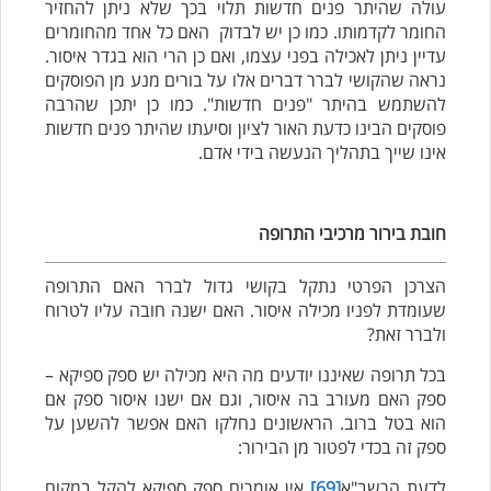
עולה שהיתר פנים חדשות תלוי בכך שלא ניתן להחזיר
החומר לקדמותו. כמו כן יש לבדוק האם כל אחד מהחומרים
עדיין ניתן לאכילה בפני עצמו, ואם כן הרי הוא בגדר איסור.
נראה שהקושי לברר דברים אלו על בורים מנע מן הפוסקים
להשתמש בהיתר "פנים חדשות". כמו כן יתכן שהרבה
פוסקים הבינו כדעת האור לציון וסיעתו שהיתר פנים חדשות
אינו שייך בתהליך הנעשה בידי אדם.
חובת בירור מרכיבי התרופה
הצרכן הפרטי נתקל בקושי גדול לברר האם התרופה
שעומדת לפניו מכילה איסור. האם ישנה חובה עליו לטרוח
ולברר זאת?
בכל תרופה שאיננו יודעים מה היא מכילה יש ספק ספיקא –
ספק האם מעורב בה איסור, וגם אם ישנו איסור ספק אם
הוא בטל ברוב. הראשונים נחלקו האם אפשר להשען על
ספק זה בכדי לפטור מן הבירור:
לדעת הרשב"א
[69]
אין אומרים ספק ספיקא להקל במקום