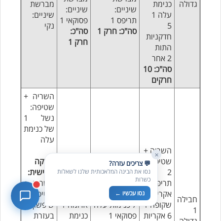
גדולה
כנימת
מברשת
שיניים:
שיניים:
עלה 1
שיניים:
תריפס 1
פסוקאי 1
5
נקי
סה"כ: חרק 1
סה"כ:
בדיקת חרקים
🪲
חדקניות
חרק 1
חרקים בפירות, ירקות וקטניות
התות
2 אחר
שאלות כשרות
📖
סה"כ: 10
מספר כושרות ומאמרי האתר
חרקים
כשרויות מומלצות
⭐
השריה +
מוצרים, מסעדות, עסקים
שטיפה:
נשל 1
סימולטור תקלות במטבח
🔀
של כנימת
תערובות כלים ומאכלים
עלה
השריה +
✕
שטיפה:
בדיקה
💬 צריכים עזרה?
2
השריה +
חמישית:
נסו את הבינה המלאכותית שלנו לשאלות
כשרות
תריפסים
השריה +
שטיפה:
השריה +
אקרית
שטיפה:
אקרית
שטיפה +
נסו עכשיו ←
חבילה
שקופה 1
7 כנימות עלה
אדומה 1
שיפשוף
1
6 אקריות
פסוקאי 1
כנימת
בעזרת