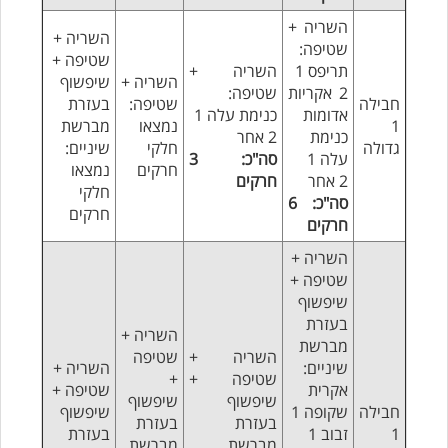
השריה +
השריה +
שטיפה:
שטיפה +
תריפס 1
השריה +
השריה +
שיפשוף
2 אקריות
שטיפה:
חבילה
שטיפה:
בעזרת
אדומות
כנימת עלה 1
1
נמצאו
מברשת
כנימת
2 אחר
גדולה
חלקי
שיניים:
עלה 1
סה"כ: 3
חרקים
נמצאו
2 אחר
חרקים
חלקי
סה"כ: 6
חרקים
חרקים
השריה +
שטיפה +
שיפשוף
בעזרת
השריה +
מברשת
השריה +
שטיפה
שיניים:
השריה +
שטיפה +
+
אקרית
שטיפה +
שיפשוף
שיפשוף
חבילה
שקופה 1
שיפשוף
בעזרת
בעזרת
עוזר הכשרות של כושרות
1
זבוב 1
בעזרת
מברשת
מברשת
בינה מלאכותית · זמין תמיד