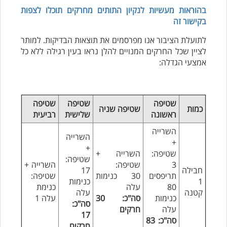
בהוראות מעשיות לנקיון התותים מחרקים תוכלו לצפות
בקישור זה
לתועלת הציבור אנו מפרסמים את תוצאות הבדיקות. למותר
לציין שכל החרקים המנויים להלן נראו בעין רגילה ללא כל
אמצעי הגדלה:
שטיפה
שטיפה
שטיפה
כמות
שטיפה שניה
ראשונה
שלישית
רביעית
השרייה
השרייה
+
+
שטיפה:
השרייה +
שטיפה:
3
שטיפה:
השרייה +
חבילה
17
תריפסים
30 כנימות
שטיפה:
1
כנימות
80
עלה
כנימת
קטנה
עלה
כנימות
סה"כ: 30
עלה 1
סה"כ:
עלה
חרקים
17
סה"כ: 83
חרקים