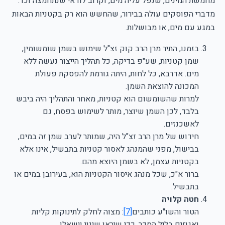
מחמשת המינים, שנפל עליה מים, וקרוב לודאי שנתחמצה וכו'.
מדברי הפוסקים עולה בבירור, שהחשש הוא רק בקטניות הבאות
במגע עם מים, או מבושלות.
בזמנו, התיר מרן הרב קוק זצ"ל שימוש בשמן שומשומין,
שמן קטניות, שע"פ בדיקה, כל תהליך הייצור נעשה ללא
מים. אדרבא, כל לחות, היתה גורמת להפסקת פעולת
המכונה להוצאת השמן.
למרות שהשומשום הוא קטניות, מאחר והתהליך היה ביבש
בלבד, לכן השמן שיוצר, מותר לשימוש בפסח, גם
לאשכנזים.
חידוש של מרן הרב זצ"ל היה, שמותר לערב שמן זה במים,
בבישול, מפני שהמנהג לאסור קטניות בתבשיל, אינו אלא
בקטניות עצמן, לא בשמן היוצא מהם.
ברור א"כ, שכל מנהג איסור הקטניות הוא, בעירובן במים או
בתבשיל.
חטה קלויה
הטור והשו"ע כותבים
[7]
: מצוה לחלק לתינוקות קליות
ואגוזים בליל הסדר, כדי שיראו שינוי וישאלו.