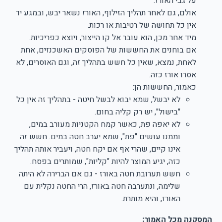
על גבי האורז.
אולם, גם לאחר תהליך הזילוף, האורז נשאר יבש, ובמגע יד
אין כל תחושה של רטיבות או רכות.
מיד אחר מכן, הוא עובר אל קו הייצור, ויוצא כפריכיות.
אם בוחנים את החששות של הפוסקים האשכנזים, אחת
לאחת, נמצא, שאין כל חשש בתהליך זה, וגם האוסרים, לא
אסרו אורז כזה.
כאמור, החששות הן:
לא יבשל, שמא יבוא לבשל חיטה - בתהליך זה אין כל
"בישול", יש רק קליה בחום.
לא יאפה פת, כאשר קמח הקטניות מעורב במים,
וממנו עושים "פת", שמא יערב חטה במים. חשש זה
אינו קיים, שהרי אף אם יקח חטה, ויעביר אותה תהליך
כזה, יגיע המוצר להיות "קליות", שמותרים בפסח.
חשש תערובת חטה באורז - גם אם הברירה לא היתה
שלימה, ונתערבה חטה באורז, הרי החטה נקלית עם
האורז, והיא מותרת.
המסקנה מכל האמור: