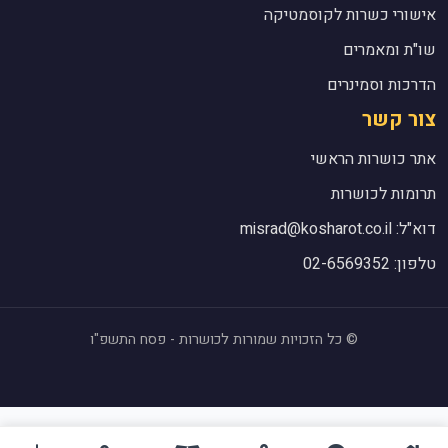
אישורי כשרות לקוסמטיקה
שו"ת ומאמרים
הדרכות וסמינרים
צור קשר
אתר כושרות הראשי
תרומות לכושרות
דוא"ל: misrad@kosharot.co.il
טלפון: 02-6569352
© כל הזכויות שמורות לכושרות - פסח התשפ"ו