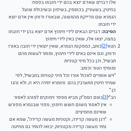
אלו דברים שאדם יוצא בהם ידי חובתו בפסח:
בחיטין, בשעורין, בכוסמין, בשיפון ובשיבולת שועל.
הגמרא שם מדייקת מהמשנה, שבאורז ודוחן אין אדם יוצא
ידי חובתו.
הסיבה:
דברים הבאים לידי חימוץ אדם יוצא בהן ידי חובתו
במצה, יצאו אלו, שאין באין לידי חימוץ.
הטור
[2]
כותב, כמסקנת הגמרא, שאין יוצאין ידי חובה באורז
ודוחן, וגם אינם באים לידי חימוץ, ומותר לעשות מהם
תבשיל, וכן בכל מיני קטניות.
ומוסיף הטור וכותב:
"ויש אוסרים לאכול אורז וכל מיני קטניות בתבשיל, לפי
שמיני חיטין מתערבין בהם. וחומרא יתירה היא זו, ולא נהגו
כן."
הב"י
[3]
בשם הסמ"ק מביא מספר נימוקים למנהג לאסור:
אין לאסור משום חשש חימוץ, מפני שבגמרא מפורש
שאינם מחמיצים.
"דגן מעשה קדירה, וקטניות מעשה קדירה", שמא אם
נתיר מעשה קדירה מקטניות, יבואו להתיר גם מחיטה