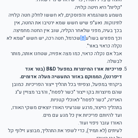
"קליות" היא חיטה קלויה.
משמע משהגמרא והפוסקים, לא חששו לחלק חטה קלויה
לתינוקות. ואע"פ שיש חשש שמא ירטיבו את החטה, אין
בכך בעיה, מפני שלאחר הקליה, שוב אין החטה מחמיצה.
וכך מפורש בשו"ע
[8]
שכרמל, חטה רכה, יש חשש "שמא לא
נקלה כראוי באוּר".
אבל אם נקלה כראוי, כמו מצה אפויה, שטחנו אותה, מותר
לבשלה.
פריכיות אורז המיוצרות במפעל B&D ׁׁ(בטר אנד
דיפרנט), הממוקם באזור התעשיה מעלה אדומים.
ביקרתי במפעל, וצפיתי בכל תהליך ייצור הפריכיות. כמובן
שהם מיוצרות בקו ייצור "כשר לפסח", והדבר מצויין ע"ג
האריזה, "כשר לפסח" לאוכלי קטניות.
בתהליך הייצור, מרגע שגרעיני האורז יוצאים משקי האורז,
ועד להיותם פריכיות אין כל מגע עם מים.
האורז עובר ניפוי ועוד.
לעיתים (לא תמיד), כדי לשפר את התהליך, מבוצע זילוף קל