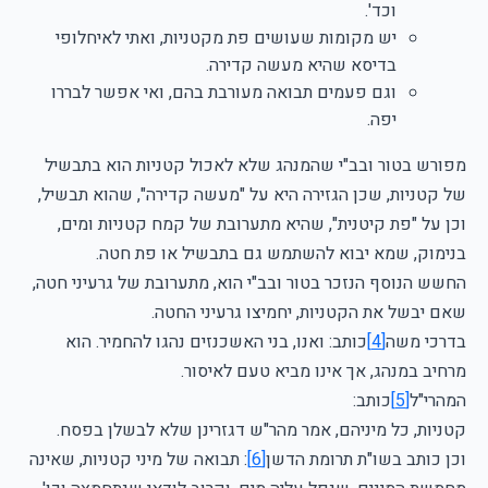
וכד'.
יש מקומות שעושים פת מקטניות, ואתי לאיחלופי
בדיסא שהיא מעשה קדירה.
וגם פעמים תבואה מעורבת בהם, ואי אפשר לבררו
יפה.
מפורש בטור ובב"י שהמנהג שלא לאכול קטניות הוא בתבשיל
של קטניות, שכן הגזירה היא על "מעשה קדירה", שהוא תבשיל,
וכן על "פת קיטנית", שהיא מתערובת של קמח קטניות ומים,
בנימוק, שמא יבוא להשתמש גם בתבשיל או פת חטה.
החשש הנוסף הנזכר בטור ובב"י הוא, מתערובת של גרעיני חטה,
שאם יבשל את הקטניות, יחמיצו גרעיני החטה.
בדרכי משה
[4]
כותב: ואנו, בני האשכנזים נהגו להחמיר. הוא
מרחיב במנהג, אך אינו מביא טעם לאיסור.
המהרי"ל
[5]
כותב:
קטניות, כל מיניהם, אמר מהר"ש דגזרינן שלא לבשלן בפסח.
וכן כותב בשו"ת תרומת הדשן
[6]
: תבואה של מיני קטניות, שאינה