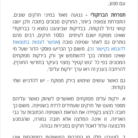
עם ספוג.
תפרחת הברוקולי -
נגועה מאוד במיני חרקים שונים.
התפרחת צפופה ביותר, החרקים סבוכים בתוכה ולכן ישנו
קושי גדול לנקותה. בבדיקות שביצענו נמצא כי בברוקולי
שאינו מפוקח ישנם לעיתים כ100 חרקים, רבים מהם
נותרים גם לאחר שטיפה טובה (
אפשר לצפות בתוצאות
לדוגמא בקישור זה
). משום כך הכריעו פוסקי הדור שעל מי
שאינו מומחה בכך להשתמש אך ורק בירקות מפוקחים
המכונים בפי כל 'גוש קטיף' (מצוי בעיקר בחודשי החורף).
להרחבה בענין זה ראו ערך 'ירקות עלים'.
גם כאשר עושים שימוש בירק מפוקח - יש להדגיש שתי
נקודות:
א. ירקות עלים מפוקחים מאושרים לשיווק כאשר עליהם
מספר מועט של חרקים שעתידים לרדת בשטיפה. משום כך
חובה לבצע בקפידה את הוראות השטיפה הכתובות על גבי
האריזה. זו אינה המלצה אלא חובה גמורה, שהנמנע
מלבצעה עלול לאכול חרקים בסבירות גבוהה.
ב. לצערנו חלק מן החברות המשווקות כמפוקחות אינן