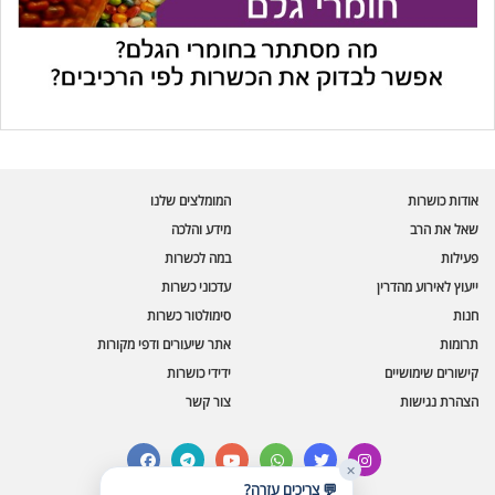
עוזר הכשרות של כושרות
בינה מלאכותית · זמין תמיד
בדיקת חרקים
אודות כושרות
המומלצים שלנו
🪲
חרקים בפירות, ירקות וקטניות
שאל את הרב
מידע והלכה
פעילות
במה לכשרות
שאלות כשרות
📖
מספר כושרות ומאמרי האתר
ייעוץ לאירוע מהדרין
עדכוני כשרות
חנות
סימולטור כשרות
כשרויות מומלצות
⭐
תרומות
אתר שיעורים ודפי מקורות
מוצרים, מסעדות, עסקים
קישורים שימושיים
ידידי כושרות
סימולטור תקלות במטבח
🔀
הצהרת נגישות
צור קשר
תערובות כלים ומאכלים
facebook
telegram
youtube
whatsapp
twitter
instagram
✕
💬 צריכים עזרה?