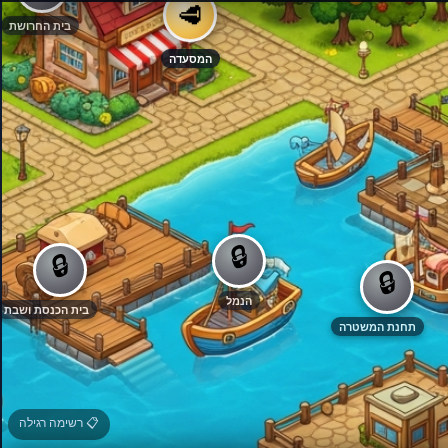
🥩
בית החרושת
המסעדה
🔒
🔒
🔒
הנמל
בית הכנסת ושבת
תחנת המשטרה
📋 רשימה רגילה