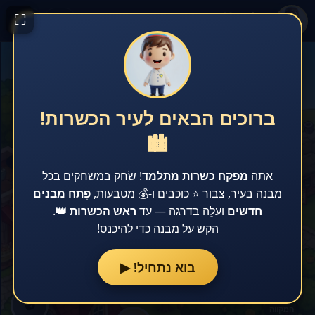
מתלמד 🔰
⛶
💰 0
⭐ 0
🏠
ברוכים הבאים לעיר הכשרות!
🎡
🏙️
הבית
פארק שעשועים
אתה
מפקח כשרות מתלמד
! שׂחק במשחקים בכל
🔒
🍞
מבנה בעיר, צבור ⭐ כוכבים ו-💰 מטבעות,
פְּתח מבנים
חדשים
ועלֵה בדרגה — עד
ראש הכשרות 👑
.
שמי העיר
המאפייה
הקש על מבנה כדי להיכנס!
🔒
בוא נתחיל! ▶
🔒
החווה והפרדס
🔒
המקווה