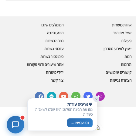
בינה מלאכותית · זמין תמיד
בדיקת חרקים
אודות כושרות
המומלצים שלנו
🪲
חרקים בפירות, ירקות וקטניות
שאל את הרב
מידע והלכה
פעילות
במה לכשרות
שאלות כשרות
📖
מספר כושרות ומאמרי האתר
ייעוץ לאירוע מהדרין
עדכוני כשרות
חנות
סימולטור כשרות
כשרויות מומלצות
⭐
תרומות
אתר שיעורים ודפי מקורות
מוצרים, מסעדות, עסקים
קישורים שימושיים
ידידי כושרות
סימולטור תקלות במטבח
🔀
הצהרת נגישות
צור קשר
תערובות כלים ומאכלים
facebook
telegram
youtube
whatsapp
twitter
instagram
✕
💬 צריכים עזרה?
נסו את הבינה המלאכותית שלנו לשאלות
כשרות
© כל הזכויות שמורות לכושרות
נסו עכשיו ←
בניית אתרים כשרים