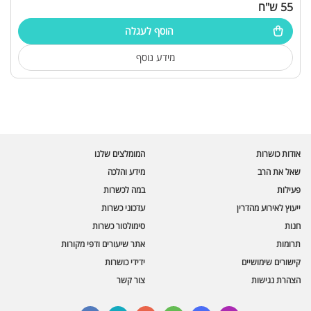
55 ש"ח
הוסף לעגלה
מידע נוסף
עוזר הכשרות של כושרות
בינה מלאכותית · זמין תמיד
בדיקת חרקים
אודות כושרות
המומלצים שלנו
🪲
חרקים בפירות, ירקות וקטניות
שאל את הרב
מידע והלכה
פעילות
במה לכשרות
שאלות כשרות
📖
מספר כושרות ומאמרי האתר
ייעוץ לאירוע מהדרין
עדכוני כשרות
חנות
סימולטור כשרות
כשרויות מומלצות
⭐
תרומות
אתר שיעורים ודפי מקורות
מוצרים, מסעדות, עסקים
קישורים שימושיים
ידידי כושרות
סימולטור תקלות במטבח
🔀
הצהרת נגישות
צור קשר
תערובות כלים ומאכלים